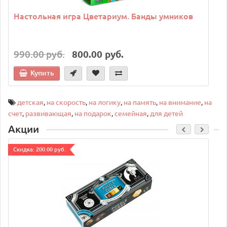
Настольная игра Цветариум. Банды умников
990.00 руб.
800.00 руб.
Купить
детская
,
на скорость
,
на логику
,
на память
,
на внимание
,
на
счет
,
развивающая
,
на подарок
,
семейная
,
для детей
Акции
Cкидка: 200.00 руб.
C