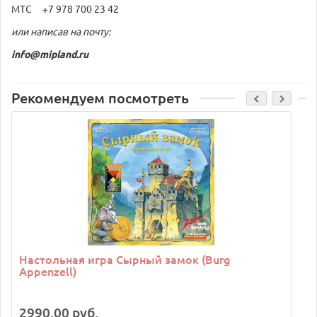
МТС +7 978 700 23 42
или написав на почту:
info@mipland.ru
Рекомендуем посмотреть
C
Настольная игра Сырный замок (Burg
Appenzell)
2990.00 руб.