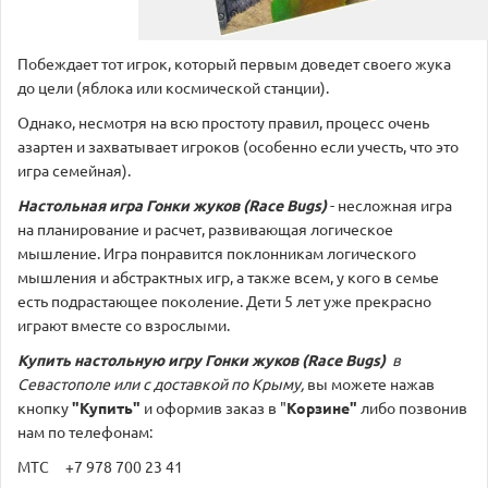
Побеждает тот игрок, который первым доведет своего жука
до цели (яблока или космической станции).
Однако, несмотря на всю простоту правил, процесс очень
азартен и захватывает игроков (особенно если учесть, что это
игра семейная).
Настольная игра Гонки жуков (Race Bugs)
- несложная игра
на планирование и расчет, развивающая логическое
мышление. Игра понравится поклонникам логического
мышления и абстрактных игр, а также всем, у кого в семье
есть подрастающее поколение. Дети 5 лет уже прекрасно
играют вместе со взрослыми.
Купить настольную игру
Гонки жуков (Race Bugs)
в
Севастополе или с доставкой по Крыму,
вы можете нажав
кнопку
"Купить"
и оформив заказ в "
Корзине"
либо позвонив
нам по телефонам:
МТС +7 978 700 23 41