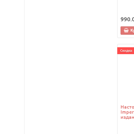
990.
К
Cкидка: 
Насто
Imper
издан