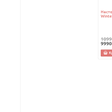
Насто
Winte
1099
9990
К