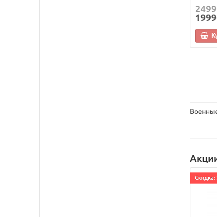
2499
1999
К
Военны
Акци
Cкидка: 