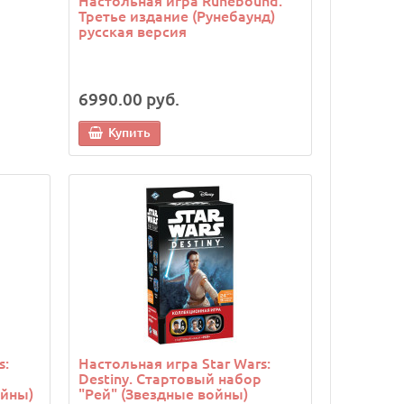
Настольная игра Runebound.
Третье издание (Рунебаунд)
русская версия
6990.00 руб.
Купить
s:
Настольная игра Star Wars:
Destiny. Стартовый набор
ойны)
"Рей" (Звездные войны)