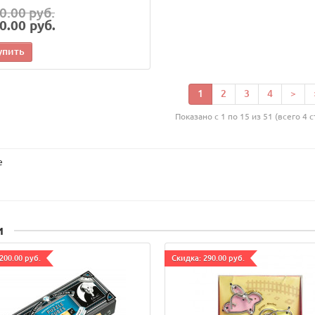
0.00 руб.
0.00 руб.
упить
1
2
3
4
>
Показано с 1 по 15 из 51 (всего 4 
е
и
200.00 руб.
Cкидка: 290.00 руб.