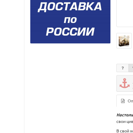
Оп
Настоль
свои ци
В свой 