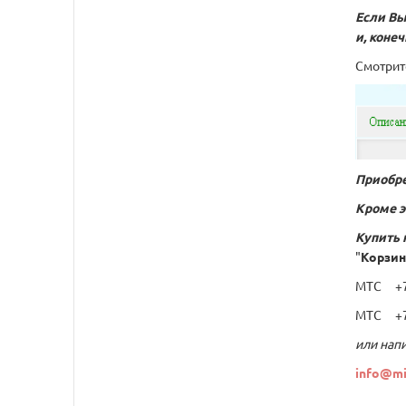
Если Вы
и, коне
Смотрит
Приобре
Кроме э
Купить 
"
Корзин
МТС +7 
МТС +7 
или напи
info@mi