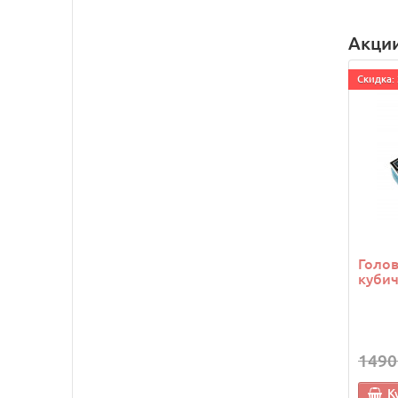
Акци
Cкидка: 
Голо
кубич
1490
К