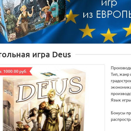
тольная игра Deus
Производ
: 1000.00 руб.
Тип, жанр 
градостро
экономика
производс
Язык игры
Бонусы пр
распростр