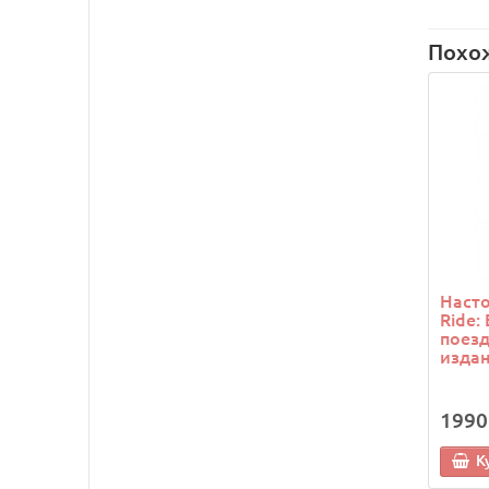
Похо
Насто
Ride:
поезд
изда
1990
К