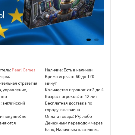
итель:
Pearl Games
Наличие: Есть в наличии
игры:
Время игры: от 60 до 120
ительная стратегия,
минут
, управление,
Количество игроков: от 2 до 4
тво
Возраст игроков: от 12 лет
: английский
Бесплатная доставка по
городу: включена
и покупке: не
Оплата товара: Р\с либо
аняются
Денежным переводом через
банк, Наличным платежом,