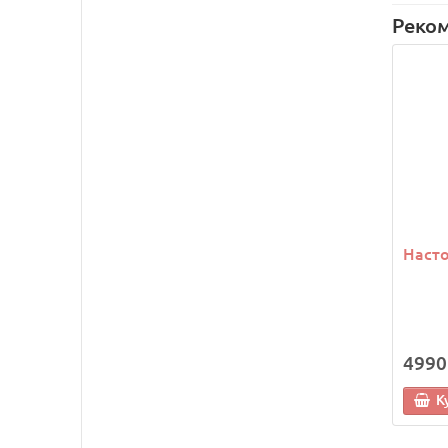
Реко
Насто
4990
К