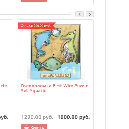
Cкидка: 290.00 руб.
Cкидка: 290.00 р
zle
Головоломка First Wire Puzzle
Головоломк
Set Aquatic
Orange
руб.
1290.00 руб.
1000.00 руб.
1290.00 р
Купить
Купить