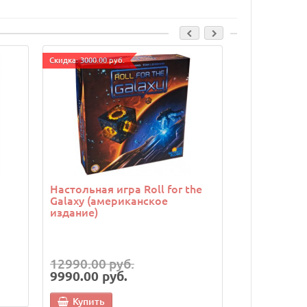
Cкидка: 3000.00 руб.
Настольная игра Roll for the
Настольная
Galaxy (американское
Восьмимину
издание)
Легенды (Ei
Legends)
12990.00 руб.
4990.00 р
9990.00 руб.
Купить
Купить