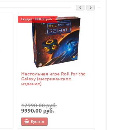
Cкидка: 3000.00 руб.
Cкидка: 1000.00 
Настольная игра Roll for the
Настольная
Galaxy (американское
(Элизий)
издание)
12990.00 руб.
10990.00 
9990.00 руб.
9990.00 р
Купить
Купить