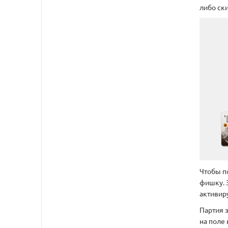
либо ски
Чтобы п
фишку. 
активир
Партия 
на поле