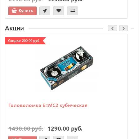
Купить
Акции
Cкидка: 200.00 руб.
C
Головоломка E=MC2 кубическая
1490.00 руб.
1290.00 руб.