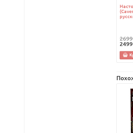
Насто
(Cave
русск
2699
2499
К
Похо