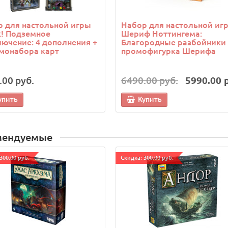
 для настольной игры
Набор для настольной иг
! Подземное
Шериф Ноттингема:
ючение: 4 дополнения +
Благородные разбойники 
монабора карт
промофигурка Шерифа
.00 руб.
6490.00 руб.
5990.00 
упить
Купить
мендуемые
300.00 руб.
Cкидка: 300.00 руб.