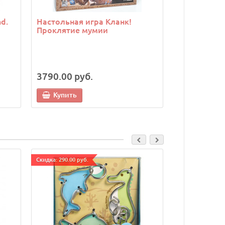
d.
Настольная игра Кланк!
Настольная
Проклятие мумии
Экспедиции
3790.00 руб.
4990.00 р
Купить
Купить
Cкидка: 290.00 руб.
Cкидка: 290.00 р