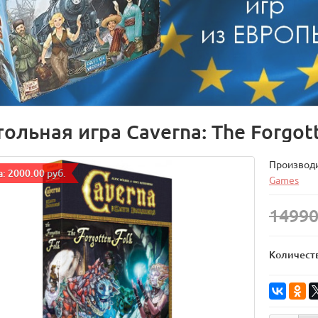
ольная игра Caverna: The Forgott
Производ
: 2000.00 руб.
Games
14990
Количест