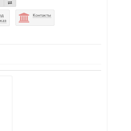
од
Контакты
аказ