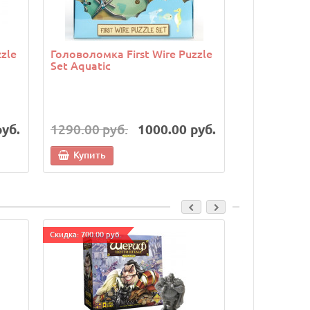
zle
Головоломка First Wire Puzzle
Головоломк
Set Aquatic
Orange
руб.
1290.00 руб.
1000.00 руб.
1290.00 р
Купить
Купить
Cкидка: 700.00 руб.
Cкидка: 500.00 р