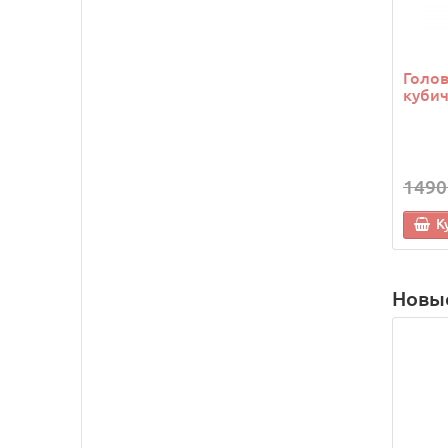
Голо
кубич
1490
К
Новы