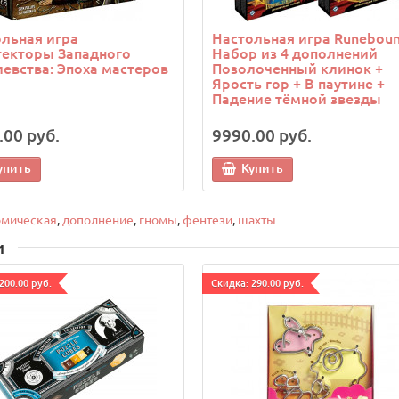
льная игра
Настольная игра Runeboun
текторы Западного
Набор из 4 дополнений
евства: Эпоха мастеров
Позолоченный клинок +
Ярость гор + В паутине +
Падение тёмной звезды
.00 руб.
9990.00 руб.
упить
Купить
омическая
,
дополнение
,
гномы
,
фентези
,
шахты
и
200.00 руб.
Cкидка: 290.00 руб.