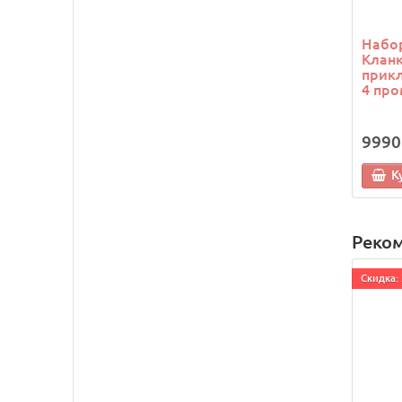
Набор
Кланк
прикл
4 про
9990
К
Реко
Cкидка: 