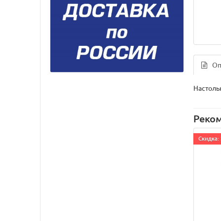
Оп
Настольн
Реко
Cкидка: 