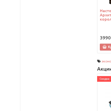
Насто
Архи
корол
3990
К
экон
Акци
Cкидка: 