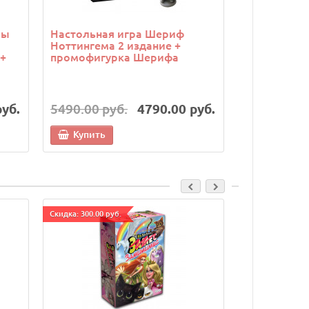
ры
Настольная игра Шериф
Настольная
Ноттингема 2 издание +
борьба (Twil
+
промофигурка Шерифа
набор из 5
руб.
5490.00 руб.
4790.00 руб.
7490.00 р
Купить
Купить
Cкидка: 300.00 руб.
Cкидка: 300.00 р