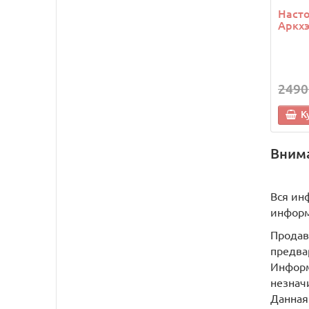
Насто
Аркхэ
2490
К
Вним
Вся ин
информ
Продав
предва
Информ
незнач
Данная