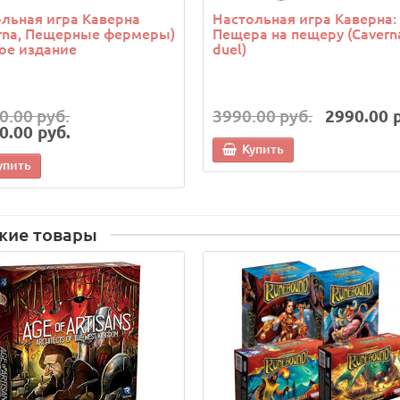
льная игра Каверна
Настольная игра Каверна:
rna, Пещерные фермеры)
Пещера на пещеру (Cavern
ое издание
duel)
0.00 руб.
3990.00 руб.
2990.00 
0.00 руб.
Купить
упить
жие товары