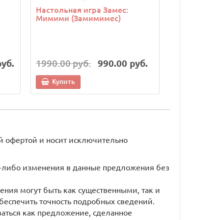
Настольная игра Замес:
Настольная
Мимими (Замимимес)
руб.
1990.00 руб.
990.00 руб.
6990.00 р
Купить
Купить
й офертой и носит исключительно
ие-либо изменения в данные предложения без
ения могут быть как существенными, так и
беспечить точность подробных сведений.
ваться как предложение, сделанное