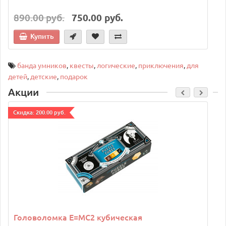
890.00 руб.
750.00 руб.
Купить
банда умников
,
квесты
,
логические
,
приключения
,
для
детей
,
детские
,
подарок
Акции
Cкидка: 200.00 руб.
C
Головоломка E=MC2 кубическая