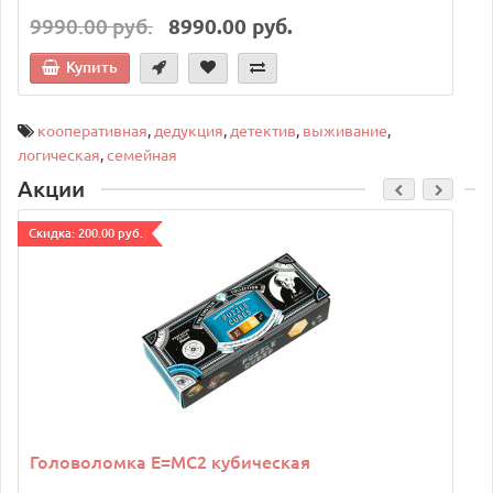
9990.00 руб.
8990.00 руб.
Купить
кооперативная
,
дедукция
,
детектив
,
выживание
,
логическая
,
семейная
Акции
Cкидка: 200.00 руб.
C
Головоломка E=MC2 кубическая