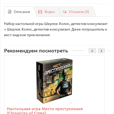
Описание
Видео
Отзывов (0)
Набор настольной игры Шерлок Холмс, детектив-консультант
+ Шерлок Холмс, детектив-консультант. Джек-потрошитель и
вест-эндские приключения
Рекомендуем посмотреть
C
Настольная игра Место преступления
(Chronicles of Crime)