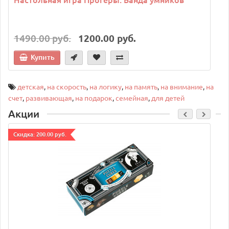
1490.00 руб.
1200.00 руб.
Купить
детская
,
на скорость
,
на логику
,
на память
,
на внимание
,
на
счет
,
развивающая
,
на подарок
,
семейная
,
для детей
Акции
Cкидка: 200.00 руб.
C