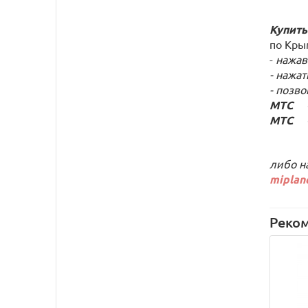
Купить
по Кры
-
нажав
- нажат
- позв
МТС +7
МТС +7
либо н
miplan
Реко