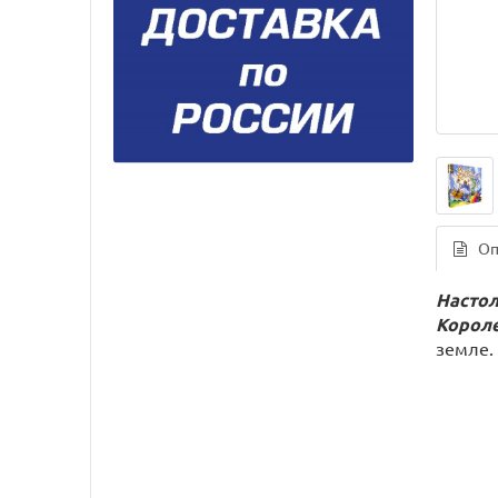
Оп
Настол
Короле
земле.