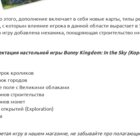
 этого, дополнение включает в себя новые карты, типы ре
 с которым влияние игрока в данной области вырастает в 5
в игру добавлена механика, поощряющая строительство м
ктация настольной игры
Bunny Kingdom: In the Sky (Ко
урок кроликов
рок городов
е поле с Великими облаками
онов строительства
онов монет
 открытий (Exploration)
а
етая игру в нашем магазине, не забывайте про полагающ