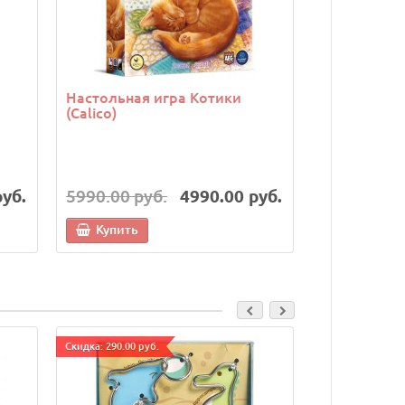
Настольная игра Котики
Настольная
(Calico)
(Убонго)
руб.
5990.00 руб.
4990.00 руб.
9990.00 р
Купить
Купить
Cкидка: 290.00 руб.
Cкидка: 290.00 р