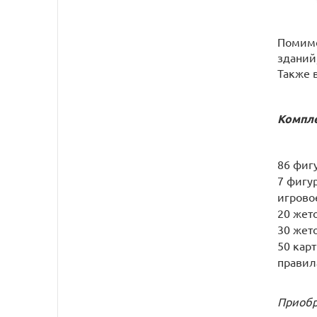
Помимо
зданий,
Также 
Компле
86 фиг
7 фигу
игрово
20 жет
30 жет
50 карт
правил
Приобр