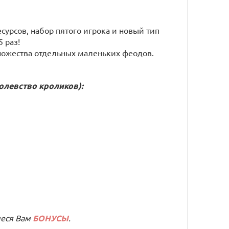
сурсов, набор пятого игрока и новый тип
 раз!
ножества отдельных маленьких феодов.
ролевство кроликов)
:
иеся Вам
БОНУСЫ
.