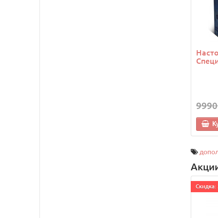
Насто
Спец
9990
К
допо
Акци
Cкидка: 