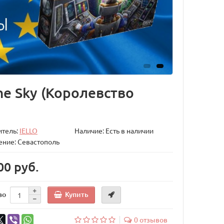
he Sky (Королевство
итель:
IELLO
Наличие: Есть в наличии
ние: Севастополь
00 руб.
Купить
во
0 отзывов