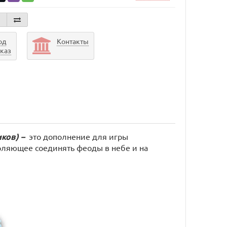
од
Контакты
аказ
иков)
–
это дополнение для игры
воляющее соединять феоды в небе и на