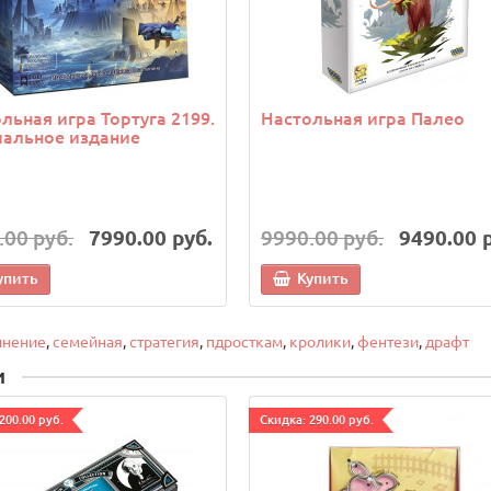
льная игра Тортуга 2199.
Настольная игра Палео
иальное издание
.00 руб.
7990.00 руб.
9990.00 руб.
9490.00 
упить
Купить
лнение
,
семейная
,
стратегия
,
пдросткам
,
кролики
,
фентези
,
драфт
и
200.00 руб.
Cкидка: 290.00 руб.