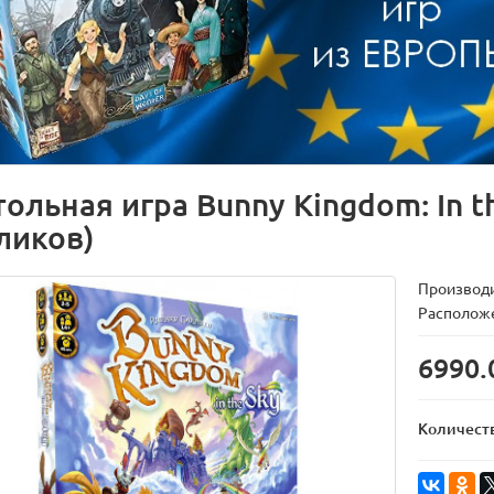
тольная игра Bunny Kingdom: In t
ликов)
Производ
Расположе
6990.
Количест