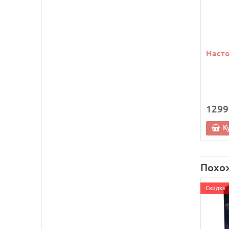
Насто
1299
К
Похо
Cкидка: 