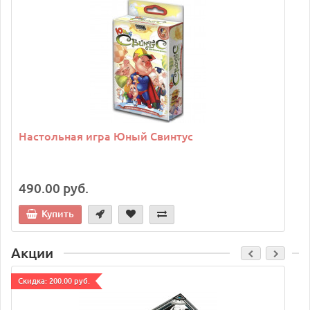
C
Настольная игра Юный Свинтус
490.00 руб.
Купить
Акции
Cкидка: 200.00 руб.
C