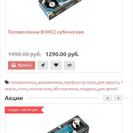
Головоломка E=MC2 кубическая
1490.00 руб.
1290.00 руб.
Купить
головоломка
,
деревянные
,
профессор пазл
,
для одного
,
1
игрок
,
соло
,
логические
,
абстрактные
,
подарок
,
для детей
Акции
Cкидка: 200.00 руб.
C