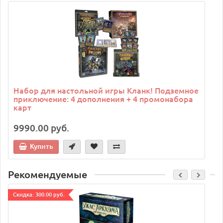
C
Набор для настольной игры Кланк! Подземное
приключение: 4 дополнения + 4 промонабора
карт
9990.00 руб.
Купить
Рекомендуемые
Cкидка: 300.00 руб.
C