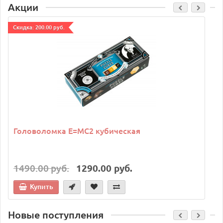
Акции
Cкидка: 200.00 руб.
C
Головоломка E=MC2 кубическая
1490.00 руб.
1290.00 руб.
Купить
Новые поступления