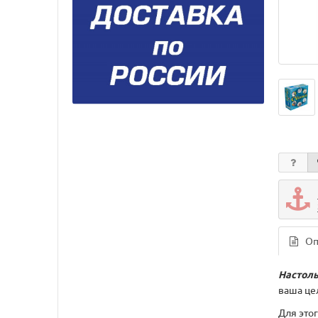
Оп
Настоль
ваша цел
Для этог