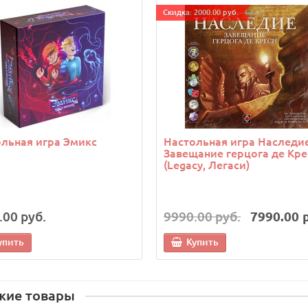
Cкидка: 2000.00 руб.
льная игра Эмикс
Настольная игра Наследие
Завещание герцога де Кре
(Legacy, Легаси)
.00 руб.
9990.00 руб.
7990.00 
упить
Купить
жие товары