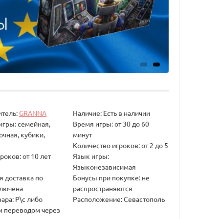
итель:
GRANNA
Наличие: Есть в наличии
игры: семейная,
Время игры: от 30 до 60
очная, кубики,
минут
Количество игроков: от 2 до 5
роков: от 10 лет
Язык игры:
Языконезависимая
я доставка по
Бонусы при покупке: не
ключена
распространяются
ара: Р\с либо
Расположение: Севастополь
 переводом через