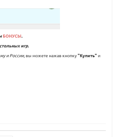
м
БОНУСЫ
.
стольных игр.
му и России,
вы можете нажав кнопку
"Купить"
и