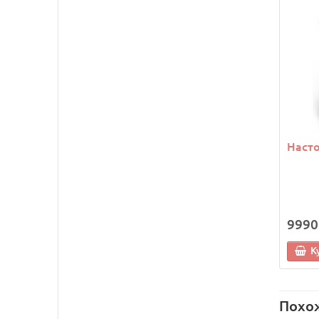
Насто
9990
К
Похо