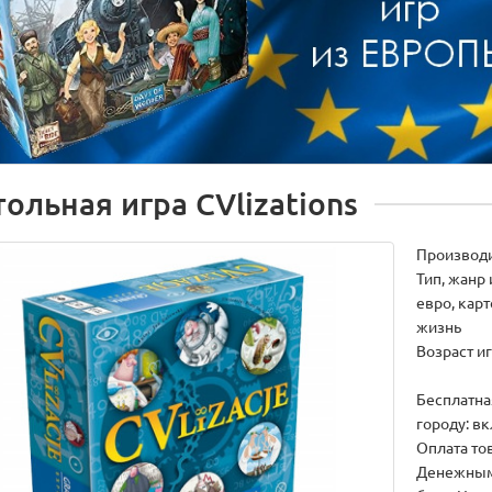
тольная игра CVlizations
Производ
Тип, жанр 
евро, карт
жизнь
Возраст иг
Бесплатна
городу: в
Оплата тов
Денежным