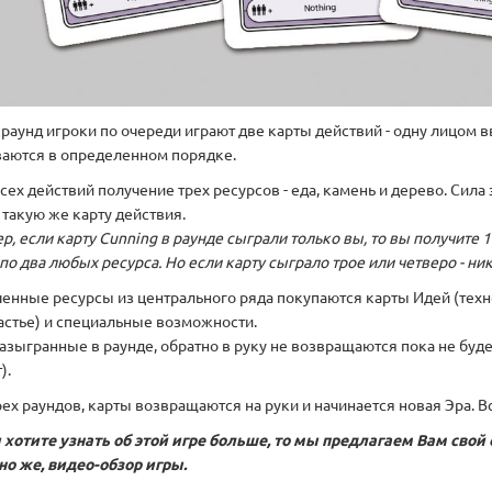
аунд игроки по очереди играют две карты действий - одну лицом вв
аются в определенном порядке.
ех действий получение трех ресурсов - еда, камень и дерево. Сила
 такую же карту действия.
, если карту Cunning в раунде сыграли только вы, то вы получите 1
по два любых ресурса. Но если карту сыграло трое или четверо - ник
ченные ресурсы из центрального ряда покупаются карты Идей (тех
частье) и специальные возможности.
азыгранные в раунде, обратно в руку не возвращаются пока не будет
).
ех раундов, карты возвращаются на руки и начинается новая Эра. Вс
 хотите узнать об этой игре больше, то мы предлагаем Вам свой 
чно же, видео-обзор игры.