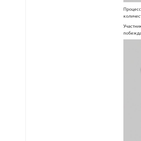
Процесс
количес
Участник
побежда