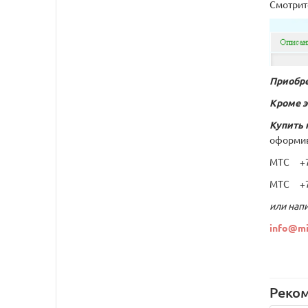
Смотрит
Приобре
Кроме э
Купить 
оформив
МТС +7 
МТС +7 
или напи
info@mi
Реко