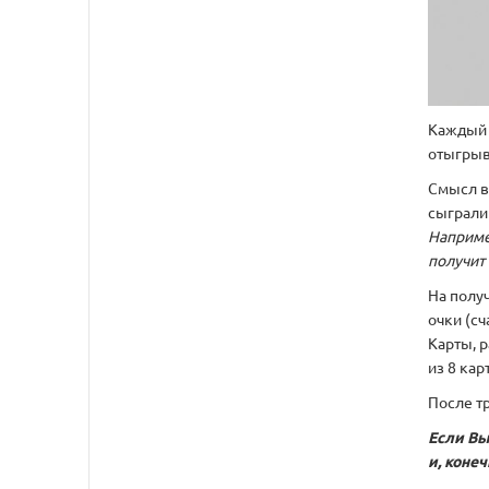
Каждый р
отыгрыв
Смысл вс
сыграли
Например
получит 
На полу
очки (с
Карты, р
из 8 карт
После тр
Если Вы
и, коне