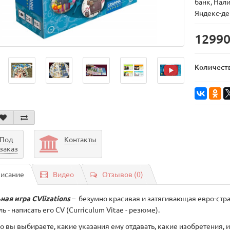
банк, Нал
Яндекс-де
12990
Количест
Под
Контакты
заказ
исание
Видео
Отзывов (0)
ная игра CVlizations
– безумно красивая и затягивающая евро-страт
ь - написать его CV (Curriculum Vitae - резюме).
о вы выбираете, какие указания ему отдавать, какие изобретения, 