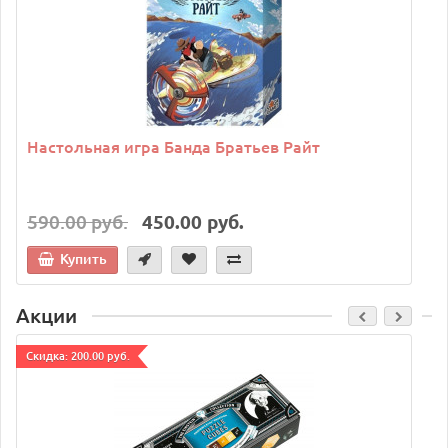
Настольная игра Банда Братьев Райт
590.00 руб.
450.00 руб.
Купить
Акции
Cкидка: 200.00 руб.
C