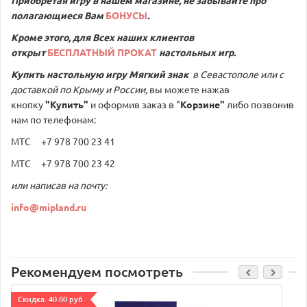
полагающиеся Вам
БОНУСЫ
.
Кроме этого, для Всех наших клиентов
открыт
БЕСПЛАТНЫЙ ПРОКАТ
настольных игр.
Купить настольную игру
Мягкий знак
в Севастополе или с
доставкой по Крыму и России,
вы можете нажав
кнопку
"Купить"
и оформив заказ в "
Корзине"
либо позвонив
нам по телефонам:
МТС +7 978 700 23 41
МТС +7 978 700 23 42
или написав на почту:
info@mipland.ru
Рекомендуем посмотреть
Cкидка: 40.00 руб.
C