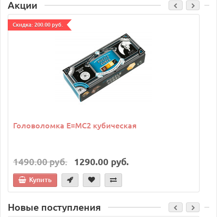
Акции
Cкидка: 200.00 руб.
C
Головоломка E=MC2 кубическая
1490.00 руб.
1290.00 руб.
Купить
Новые поступления