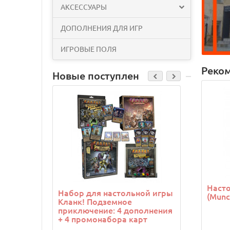
АКСЕССУАРЫ
ДОПОЛНЕНИЯ ДЛЯ ИГР
ИГРОВЫЕ ПОЛЯ
Реко
Новые поступления
Cкидка: 500.
Насто
Набор для настольной игры
Набор д
(Munc
Кланк! Подземное
Шериф 
приключение: 4 дополнения
Благоро
+ 4 промонабора карт
промоф