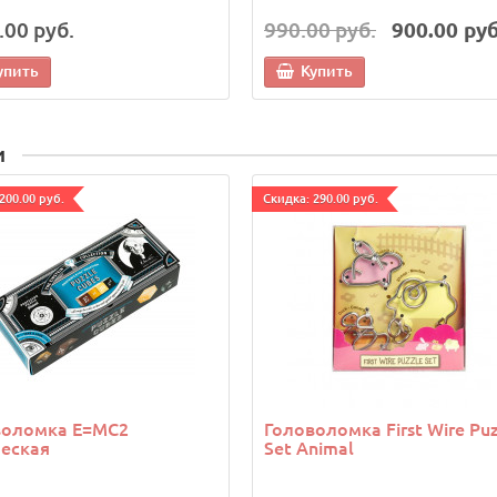
.00 руб.
990.00 руб.
900.00 руб
0 руб.
5490.00 руб.
0 руб.
4790.00 руб.
упить
Купить
ть
Купить
и
200.00 руб.
Cкидка: 290.00 руб.
воломка E=MC2
Головоломка First Wire Puz
еская
Set Animal