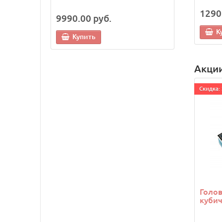
1290
9990.00 руб.
6490.0
5990.0
К
Купить
Купи
Акци
Cкидка: 
Голо
кубич