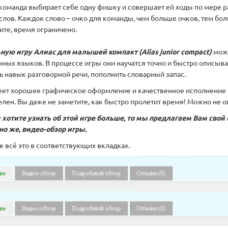
команда выбирает себе одну фишку и совершает ей ходы по мере ра
слов. Каждое слово – очко для команды, чем больше очков, тем бол
ите, время ограничено.
ную игру Алиас для малышей компакт (Alias junior compact)
можн
нных языков. В процессе игры они научатся точно и быстро описыва
ь навык разговорной речи, пополнить словарный запас.
еет хорошее графическое оформление и качественное исполнение 
лен. Вы даже не заметите, как быстро пролетит время! Можно не опа
 хотите узнать об этой игре больше, то мы предлагаем Вам свой 
чно же, видео-обзор игры.
е всё это в соответствующих вкладках.