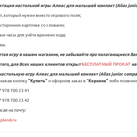
ктация настольной игры
Алиас для малышей компакт (Alias junio
т, который нужен вместо игрового поля;
хсторонних карточек со словами;
ые часы для учёта времени хода;
аш.
тая игру в нашем магазине, не забывайте про полагающиеся Ва
того, для Всех наших клиентов открыт
БЕСПЛАТНЫЙ ПРОКАТ
на
настольную игру
Алиас для малышей компакт (Alias junior compa
нажав кнопку
"Купить"
и оформив заказ в "
Корзине"
либо позвони
978 700 23 41
978 700 23 42
сав на почту:
pland.ru