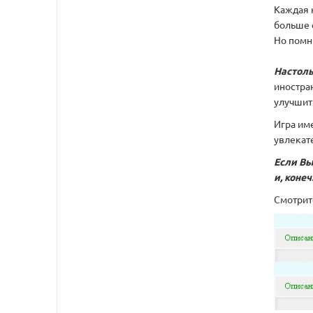
Каждая 
больше 
Но помн
Настоль
иностра
улучшит
Игра им
увлекате
Если Вы
и, коне
Смотрит