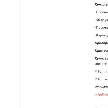
Компле
- Блокно
- 50 дву
- Песочн
- Каранд
Приобре
Кроме э
Купить 
можете 
МТС +7 
МТС +7 
или напи
info@mi