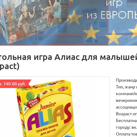
тольная игра Алиас для малышей 
pact)
Производ
: 140.00 руб.
Тип, жанр 
компанейс
вечеринок
ассоциаци
Возраст иг
Бесплатна
городу: в
Оплата тов