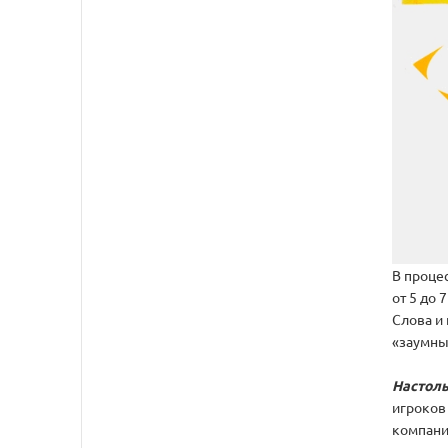
В процес
от 5 до 7
Слова и
«заумных
Настоль
игроков
компание