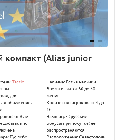
компакт (Alias junior
итель:
Tactic
Наличие: Есть в наличии
игры:
Время игры: от 30 до 60
кая, для
минут
, воображение,
Количество игроков: от 4 до
и
16
роков: от 9 лет
Язык игры: русский
я доставка по
Бонусы при покупке: не
ключена
распространяются
ара: Р\с либо
Расположение: Севастополь