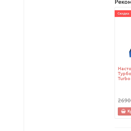
Реко
Cкидка: 
Насто
Турбо
Turbo
2690
К