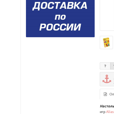
Оп
Настоль
игр
Alia