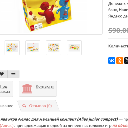
Денежным
банк, Нал
Яндекс-де
590.0
Количест
Под
Контакты
заказ
исание
Отзывов (0)
ная игра Алиас для малышей компакт (Alias junior compact)
— пр
s(Алиас)
, принадлежащая к одной из линеек настольных игр
на объя