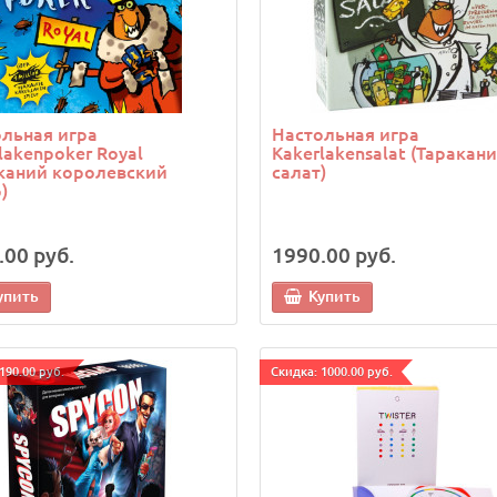
льная игра
Настольная игра
lakenpoker Royal
Kakerlakensalat (Таракан
каний королевский
салат)
)
.00 руб.
1990.00 руб.
упить
Купить
190.00 руб.
Cкидка: 1000.00 руб.