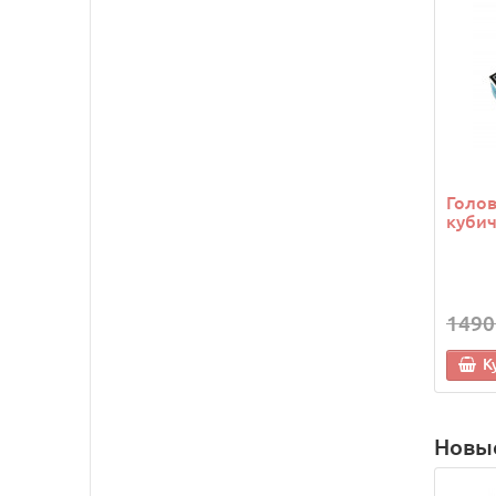
Голо
кубич
1490
К
Новы