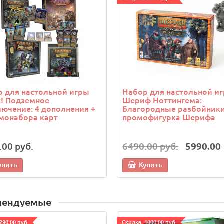
 для настольной игры
Набор для настольной и
! Подземное
Шериф Ноттингема:
ючение: 4 дополнения +
Благородные разбойники
монабора карт
промофигурка Шерифа
.00 руб.
6490.00 руб.
5990.00 
упить
Купить
мендуемые
290.00 руб.
Cкидка: 1000.00 руб.