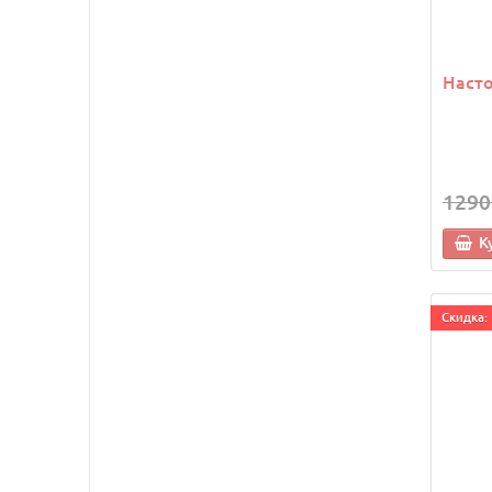
Насто
1290
К
Cкидка: 