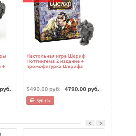
гры
Настольная игра Шериф
Настоль
Ноттингема 2 издание +
борьба (T
 +
промофигурка Шерифа
набор из
руб.
5490.00 руб.
4790.00 руб.
7490.00
Купить
Купи
Cкидка: 500.0