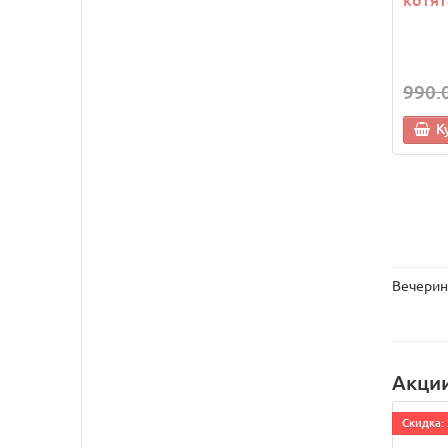
990.
К
Вечерин
Акци
Cкидка: 