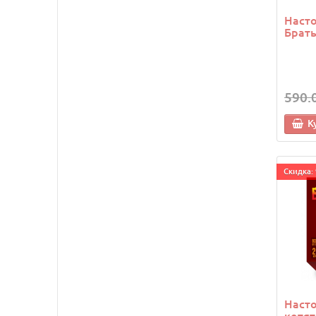
Насто
Брать
590.
К
Cкидка: 
Наст
котят