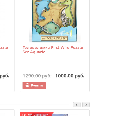
zzle
Головоломка First Wire Puzzle
Головоло
Set Aquatic
Orange
руб.
1290.00 руб.
1000.00 руб.
1290.00
Купить
Купи
Cкидка: 700.00 руб.
Cкидка: 500.0