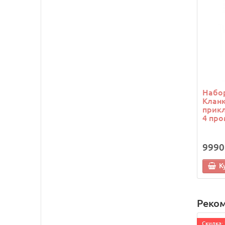
Набор
Кланк
прикл
4 про
9990
К
Реко
Cкидка: 