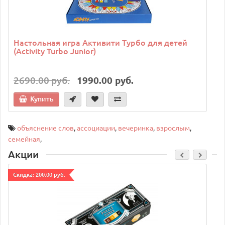
Настольная игра Активити Турбо для детей
(Activity Turbo Junior)
2690.00 руб.
1990.00 руб.
Купить
объяснение слов
,
ассоциации
,
вечеринка
,
взрослым
,
семейная
,
Акции
Cкидка: 200.00 руб.
C