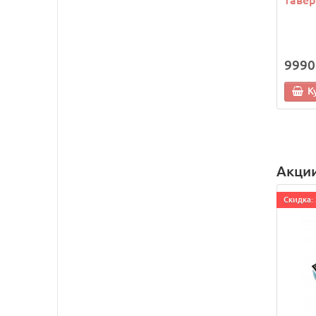
9990
К
Акци
Cкидка: 