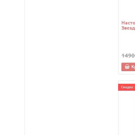
Насто
Звез
1490
К
Cкидка: 