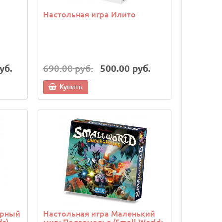
Настольная игра Илито
уб.
690.00 руб.
500.00 руб.
Купить
арный
Настольная игра Маленький
ds)
мир: Подземелье (Small World: