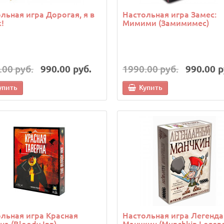
льная игра Дорогая, я в
Настольная игра Замес:
!
Мимими (Замимимес)
.00 руб.
990.00 руб.
1990.00 руб.
990.00 р
упить
Купить
льная игра Красная
Настольная игра Легенд
на (Bloody Inn)
Манчкин (Munchkin Legen