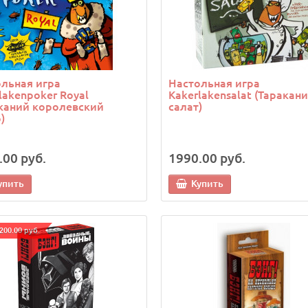
льная игра
Настольная игра
lakenpoker Royal
Kakerlakensalat (Таракан
каний королевский
салат)
)
.00 руб.
1990.00 руб.
упить
Купить
200.00 руб.