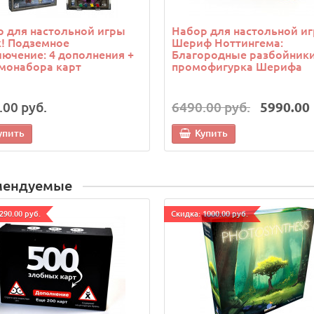
 для настольной игры
Набор для настольной и
! Подземное
Шериф Ноттингема:
ючение: 4 дополнения +
Благородные разбойники
монабора карт
промофигурка Шерифа
.00 руб.
6490.00 руб.
5990.00 
упить
Купить
мендуемые
290.00 руб.
Cкидка: 1000.00 руб.