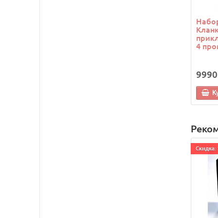
Набор
Кланк
прикл
4 про
9990
К
Реко
Cкидка: 