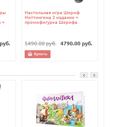
гры
Настольная игра Шериф
Настоль
Ноттингема 2 издание +
борьба (T
 +
промофигурка Шерифа
набор из
руб.
5490.00 руб.
4790.00 руб.
7490.00
Купить
Купи
Cкидка: 500.0