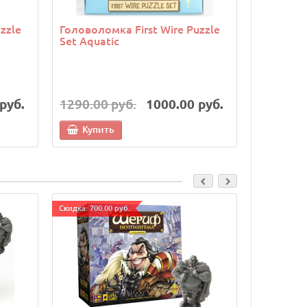
zzle
Головоломка First Wire Puzzle
Головоло
Set Aquatic
Orange
руб.
1290.00 руб.
1000.00 руб.
1290.00
Купить
Купи
Cкидка: 700.00 руб.
Cкидка: 500.0