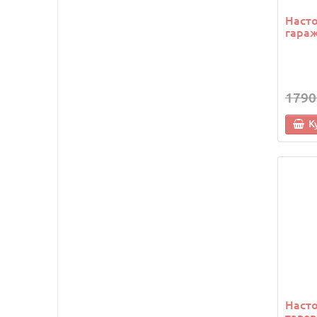
Насто
гараж
1790
К
Насто
тавер