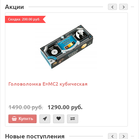
Акции
Cкидка: 200.00 руб.
C
Головоломка E=MC2 кубическая
1490.00 руб.
1290.00 руб.
Купить
Новые поступления