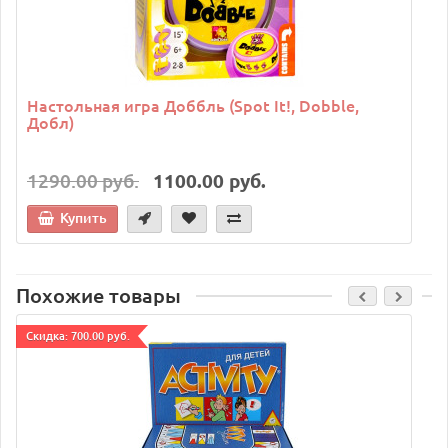
Настольная игра Доббль (Spot It!, Dobble,
Добл)
1290.00 руб.
1100.00 руб.
Купить
Похожие товары
Cкидка: 700.00 руб.
C