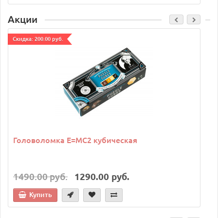
Акции
Cкидка: 200.00 руб.
C
Головоломка E=MC2 кубическая
1490.00 руб.
1290.00 руб.
Купить