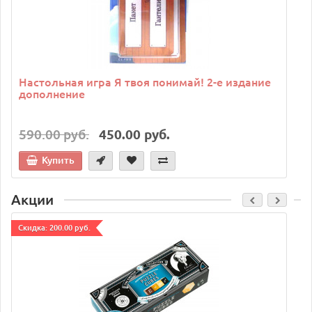
Настольная игра Я твоя понимай! 2-е издание
дополнение
590.00 руб.
450.00 руб.
Купить
Акции
Cкидка: 200.00 руб.
C