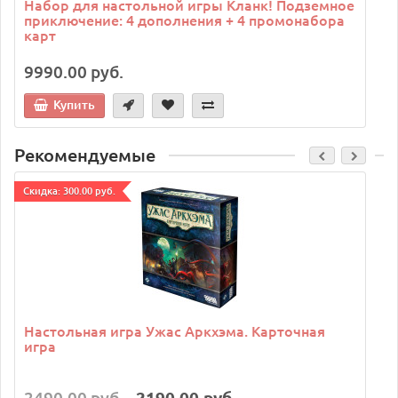
Набор для настольной игры Кланк! Подземное
приключение: 4 дополнения + 4 промонабора
карт
9990.00 руб.
Купить
Рекомендуемые
Cкидка: 300.00 руб.
C
Настольная игра Ужас Аркхэма. Карточная
игра
2490.00 руб.
2190.00 руб.