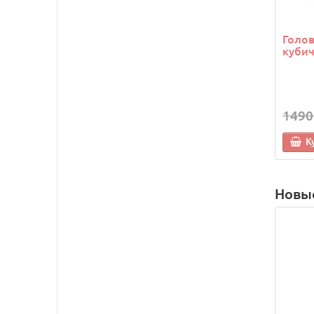
Голо
кубич
1490
К
Новы