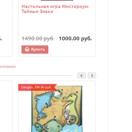
Настольная игра Мистериум:
Настольная
Тайные Знаки
Соображар
.
1490.00 руб.
1000.00 руб.
490.00 руб
Купить
Купить
омпании
Cкидка: 290.00 руб.
Cкидка: 290.00 р