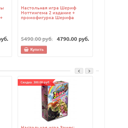
ры
Настольная игра Шериф
Настольная
Ноттингема 2 издание +
борьба (Twil
+
промофигурка Шерифа
набор из 5
руб.
5490.00 руб.
4790.00 руб.
7490.00 р
Купить
Купить
Cкидка: 300.00 руб.
Cкидка: 300.00 р
Настольная игра Замес:
Настольная