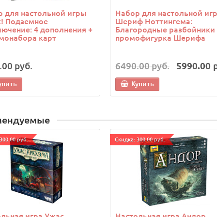
 для настольной игры
Набор для настольной иг
! Подземное
Шериф Ноттингема:
ючение: 4 дополнения +
Благородные разбойники 
монабора карт
промофигурка Шерифа
.00 руб.
6490.00 руб.
5990.00 
упить
Купить
мендуемые
300.00 руб.
Cкидка: 300.00 руб.
льная игра Ужас
Настольная игра Андор.