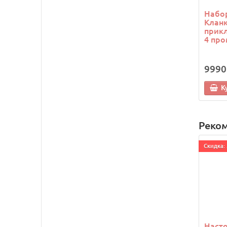
Набор
Кланк
прикл
4 про
9990
К
Реко
Cкидка: 
Насто