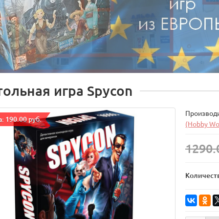
тольная игра Spycon
Производ
: 190.00 руб.
(Hobby Wo
1290.
Количест