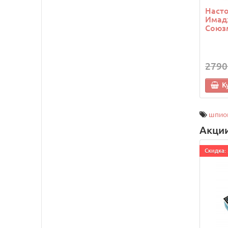
Насто
Имад
Союз
2790
К
шпио
Акци
Cкидка: 