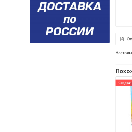
Оп
Настоль
Похо
Cкидка: 