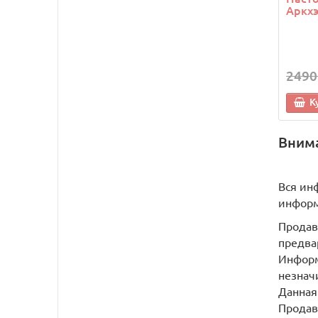
Аркхэ
2490
К
Вним
Вся ин
информ
Продав
предва
Информ
незнач
Данная
Продав