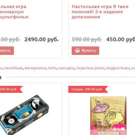
льная игра
Настольная игра Я твоя
жинариум
понимай! 2-е издание
мультфильм
дополнение
.00 руб.
2490.00 руб.
590.00 руб.
450.00 руб
упить
Купить
н
,
семейная
,
вечеринка
,
пати
,
находка
,
скрытые роли
,
подросткам
,
к
и
200.00 руб.
Cкидка: 290.00 руб.