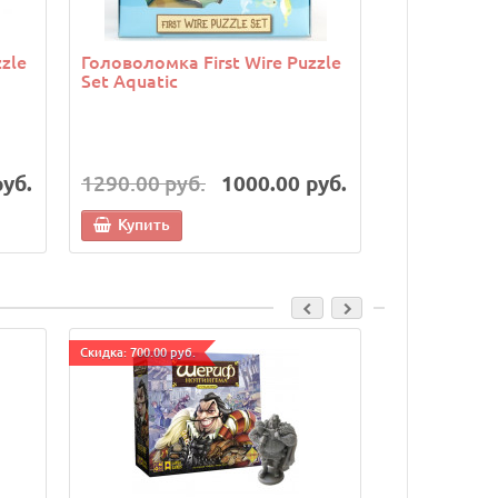
zle
Головоломка First Wire Puzzle
Головоломк
Set Aquatic
Orange
руб.
1290.00 руб.
1000.00 руб.
1290.00 р
Купить
Купить
Cкидка: 700.00 руб.
Cкидка: 500.00 р