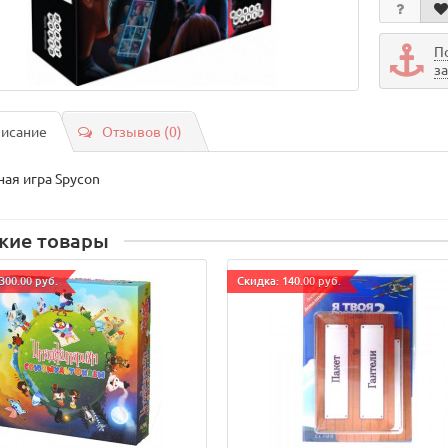
П
з
исание
Отзывов (0)
ная игра Spycon
жие товары
300.00 руб.
Cкидка: 140.00 руб.