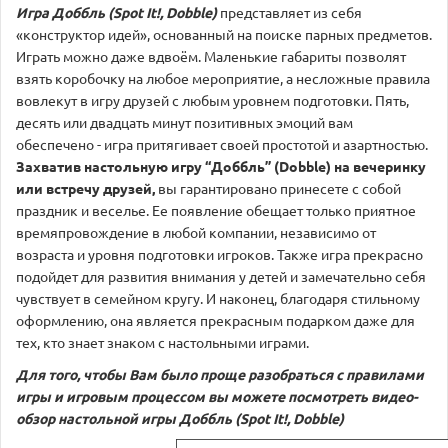
Игра Доббль (Spot It!, Dobble)
представляет из себя
«конструктор идей», основанный на поиске парных предметов.
Играть можно даже вдвоём. Маленькие габариты позволят
взять коробочку на любое мероприятие, а несложные правила
вовлекут в игру друзей с любым уровнем подготовки. Пять,
десять или двадцать минут позитивных эмоций вам
обеспечено - игра притягивает своей простотой и азартностью.
Захватив настольную игру “Доббль” (Dobble) на вечеринку
или встречу друзей,
вы гарантировано принесете с собой
праздник и веселье. Ее появление обещает только приятное
времяпровождение в любой компании, независимо от
возраста и уровня подготовки игроков. Также игра прекрасно
подойдет для развития внимания у детей и замечательно себя
чувствует в семейном кругу. И наконец, благодаря стильному
оформлению, она является прекрасным подарком даже для
тех, кто знает знаком с настольными играми.
Для того, чтобы Вам было проще разобраться с правилами
игры и игровым процессом вы можете посмотреть видео-
обзор настольной игры
Доббль (Spot It!, Dobble)