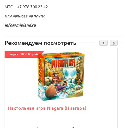
МТС +7 978 700 23 42
или написав на почту:
info@mipland.ru
Рекомендуем посмотреть
Cкидка: 1000.00 руб.
C
Настольная игра Niagara (Ниагара)