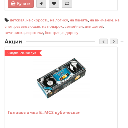
Купить
детская
,
на скорость
,
на логику
,
на память
,
на внимание
,
на
счет
,
развивающая
,
на подарок
,
семейная
,
для детей
,
вечеринка
,
игротека
,
быстрая
,
в дорогу
Акции
Cкидка: 200.00 руб.
C
Головоломка E=MC2 кубическая