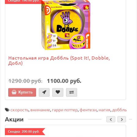
Cкидка: 190.00 руб.
C
Настольная игра Доббль (Spot It!, Dobble,
Добл)
1290.00 руб.
1100.00 руб.
Купить
скорость
,
внимание
,
гарри поттер
,
фентези
,
магия
,
доббль
Акции
Cкидка: 200.00 руб.
C