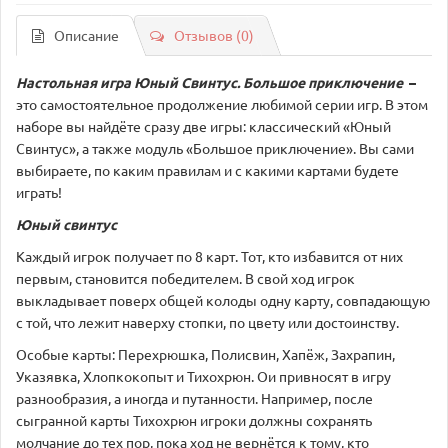
Описание
Отзывов (0)
Настольная игра Юный Свинтус. Большое приключение
–
это самостоятельное продолжение любимой серии игр. В этом
наборе вы найдёте сразу две игры: классический «Юный
Свинтус», а также модуль «Большое приключение». Вы сами
выбираете, по каким правилам и с какими картами будете
играть!
Юный свинтус
Каждый игрок получает по 8 карт. Тот, кто избавится от них
первым, становится победителем. В свой ход игрок
выкладывает поверх общей колоды одну карту, совпадающую
с той, что лежит наверху стопки, по цвету или достоинству.
Особые карты: Перехрюшка, Полисвин, Хапёж, Захрапин,
Указявка, Хлопкокопыт и Тихохрюн. Ои привносят в игру
разнообразия, а иногда и путанности. Например, после
сыгранной карты Тихохрюн игроки должны сохранять
молчание до тех пор, пока ход не вернётся к тому, кто