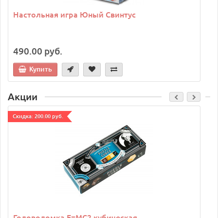
Настольная игра Юный Свинтус
490.00 руб.
Купить
Акции
Cкидка: 200.00 руб.
C
Головоломка E=MC2 кубическая