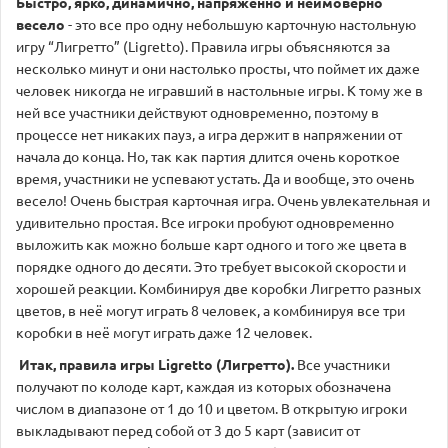
Быстро, ярко, динамично, напряженно и неимоверно
весело
- это все про одну небольшую карточную настольную
игру “Лигретто” (Ligretto). Правила игры объясняются за
несколько минут и они настолько просты, что поймет их даже
человек никогда не игравший в настольные игры. К тому же в
ней все участники действуют одновременно, поэтому в
процессе нет никаких пауз, а игра держит в напряжении от
начала до конца. Но, так как партия длится очень короткое
время, участники не успевают устать. Да и вообще, это очень
весело! Очень быстрая карточная игра. Очень увлекательная и
удивительно простая. Все игроки пробуют одновременно
выложить как можно больше карт одного и того же цвета в
порядке одного до десяти. Это требует высокой скорости и
хорошей реакции. Комбинируя две коробки Лигретто разных
цветов, в неё могут играть 8 человек, а комбинируя все три
коробки в неё могут играть даже 12 человек.
Итак, правила игры Ligretto (Лигретто).
Все участники
получают по колоде карт, каждая из которых обозначена
числом в диапазоне от 1 до 10 и цветом. В открытую игроки
выкладывают перед собой от 3 до 5 карт (зависит от