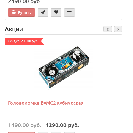
2490.00 руб.
Купить
Акции
Cкидка: 200.00 руб.
C
Головоломка E=MC2 кубическая
1490.00 руб.
1290.00 руб.