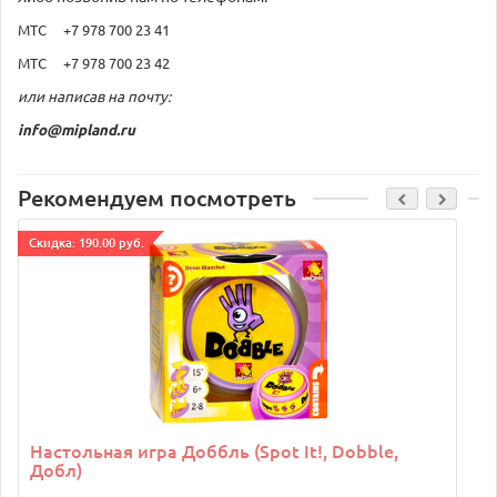
МТС +7 978 700 23 41
МТС +7 978 700 23 42
или написав на почту:
info@mipland.ru
Рекомендуем посмотреть
Cкидка: 190.00 руб.
C
Настольная игра Доббль (Spot It!, Dobble,
Добл)