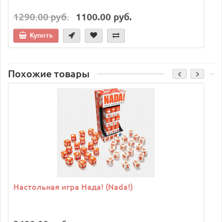
1290.00 руб.
1100.00 руб.
Купить
Похожие товары
C
Настольная игра Нада! (Nada!)