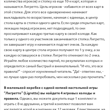
количества игроков) и стопку из еще 10-и карт, которая и
называется Лигретто. Цель игроков - избавится от всех карт в
этой стопке. Для этого все одновременно начинают
выкладывать по возрастанию, начиная с единицы, в центр
стола карты в стопки одного цвета. Если среди открытых карт,
лежащих перед игроками, нет подходящей, то они
просматривают каждую третью карту в своей колоде. Как
только у одного из участников заканчивается стопка Лигретто,
он завершает игру и начинается подсчет очков. За каждую
свою карту в центре стола игроки получают по 1-у очку, а за
каждую оставшуюся в стопке Лигретто отнимают по 2 очка.
Играйте любое количество партий, по результатам которых и
определится самый быстрый и внимательный. “И что, это все
правила?” - спросит изумленный читатель. “Да! - ответим мы, -
но лучше один раз попробовать, чем несколько раз прочитать.”
В меленькой коробке с одной копией настольной игры
“Лигретто” (Ligretto) вы найдете 4 игровых колоды и
правила.
Однако, вы можете докупить еще 1 комплект и
играть с 8-ю друзьями, а третий комплект позволит вам
насладится игрой в компании аж 12 человек. Единственное, на