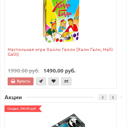
Настольная игра Халли Галли (Хали Гали, Halli
Galli)
1990.00 руб.
1490.00 руб.
Купить
Акции
Cкидка: 200.00 руб.
C