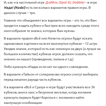
И, как и в настольной игре
Доббль (Spot It!, Dobble)
– в игре
Нада! (Nada!)
есть несколько вариантов правил игры. В
данном случае – три.
Главное что объединяет все варианты игры – это то, что Вам
придется кидать кубики и быстрее всех находить среди этого
многообразия те значки, которые Вам нужны.
В варианте правил «Всё или Ничего» игроки будут искать
одинаковые картинки на всех выкинутых кубиках – 12 штук.
Увидев значок, который есть как минимум на двух (а лучше на
большем количестве) кубиках игрок должен сказать, что
именно он нашел (приведение, пальма и т.д.)
Либо крикнуть «Нада» если нет ни одного совпедения.
В варианте «Тайком от соперников» игроки смогут выбирать
перед началом раунда часть кубиков.
А в варианте «Всё и Сразу» и игре будут участвовать все 36
кубиков, внося хаос и безумное веселье, когда желание
крикнуть первым будет бороться с желанием найти
наилучшую комбинацию