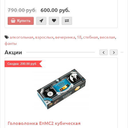
790.00 руб.
600.00 руб.
Купить
алкогольная
,
взрослых
,
вечеринка
,
18
,
стебная
,
веселая
,
фанты
Акции
Cкидка: 200.00 руб.
C
Головоломка E=MC2 кубическая