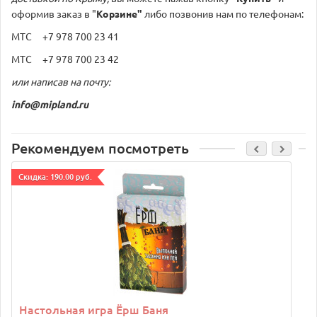
оформив заказ в "
Корзине"
либо позвонив нам по телефонам:
МТС +7 978 700 23 41
МТС +7 978 700 23 42
или написав на почту:
info@mipland.ru
Рекомендуем посмотреть
Cкидка: 190.00 руб.
C
Настольная игра Ёрш Баня