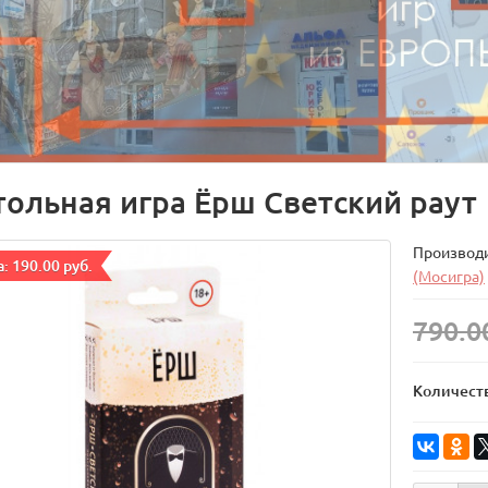
тольная игра Ёрш Светский раут
Производ
: 190.00 руб.
(Мосигра)
790.0
Количест