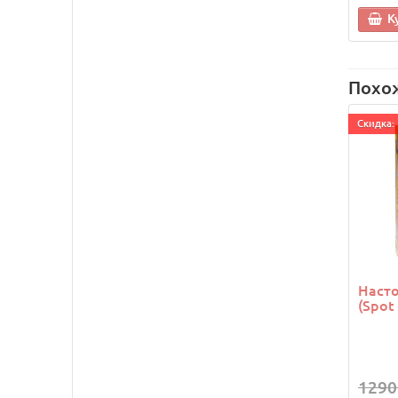
К
Похо
Cкидка: 
Насто
(Spot
1290