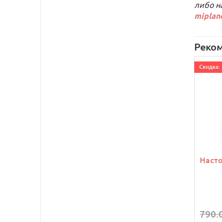
либо н
miplan
Реко
Cкидка: 
Насто
790.