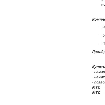
к
Компле
9
·
5
·
П
·
Приобр
Купить
-
нажав
- нажат
- позв
МТС +7
МТС +7