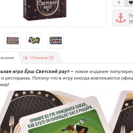
П
з
исание
Отзывов (0)
ьная игра Ёрш Светский раут –
новое издание популярно
х и ресторанах. Потому что в игру иногда вовлекаются офи
вар!