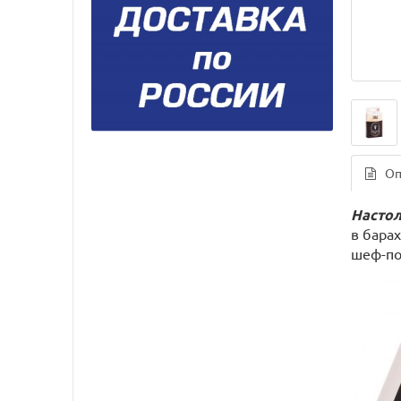
Оп
Настол
в бара
шеф-по