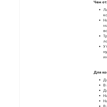
Чем от
Л
ко
Н
м
в
Т
ло
У
н
и
Для ког
Д
В
Дл
Н
Н
В