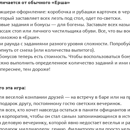
личается от обычного «Ерша»
акшери-оформление: коробочка и рубашки карточек в черн
торый заставляет всех лезть под стол, одет по-светски.
овые задания и бонусы — для богемы. Заставьте всех назы
ассаж стоп или личного чистильщика обуви. Все, что вы в
озможно в «Ерше».
ри раунда с заданиями разного уровня сложности. Попробу
пнуть от смеха (или количества выпитого).
 бонусов теперь есть стоимость. Чтобы воспользоваться бо
ужно выполнить определенное количество заданий и ими к
нтереснее, тем дороже!
о эта игра:
ля веселой компании друзей — на встречу в баре или на п
 подарок другу, постоянному гостю светских вечеринок.
я всех, кто хочет навсегда остаться в памяти официантов и
а корпоратив, чтобы он стал самым запоминающимся в ис
а деловую вечеринку, которой явно недостает веселья и р
 подарок миллиардеру, гению, филантропу или просто чел