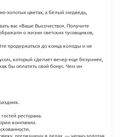
о-золотых цветах, а белый медведь,
вать вас «Ваше Высочество». Получите
оображали о жизни светских тусовщиков,
йте продержаться до конца колоды и не
нусом, который сделает вечер еще безумнее,
ак бы оплатить свой бонус. Чем он
раздник.
 гостей ресторана.
тории компании.
аскованности.
овеку, погрязшему в делах, — черно-золотая