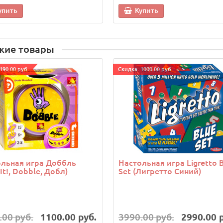
упить
Купить
жие товары
190.00 руб.
Cкидка: 1000.00 руб.
льная игра Доббль
Настольная игра Ligretto 
 It!, Dobble, Добл)
Set (Лигретто Синий)
.00 руб.
1100.00 руб.
3990.00 руб.
2990.00 