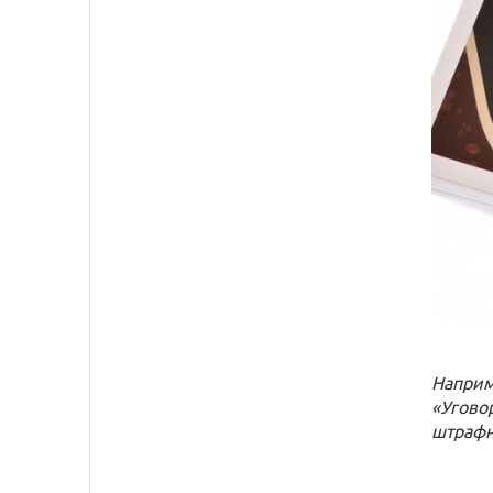
Наприм
«Угово
штрафн