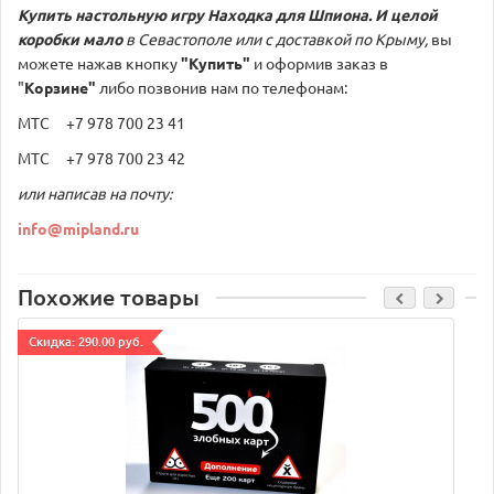
Купить настольную игру
Находка для Шпиона. И целой
коробки мало
в Севастополе или с доставкой по Крыму,
вы
можете нажав кнопку
"Купить"
и оформив заказ в
"
Корзине"
либо позвонив нам по телефонам:
МТС +7 978 700 23 41
МТС +7 978 700 23 42
или написав на почту:
info@mipland.ru
Похожие товары
Cкидка: 290.00 руб.
C