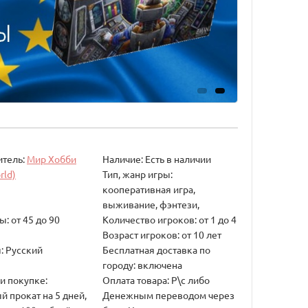
итель:
Мир Хобби
Наличие: Есть в наличии
rld)
Тип, жанр игры:
кооперативная игра,
выживание, фэнтези,
: от 45 до 90
Количество игроков: от 1 до 4
Возраст игроков: от 10 лет
: Русский
Бесплатная доставка по
городу: включена
и покупке:
Оплата товара: Р\с либо
й прокат на 5 дней,
Денежным переводом через