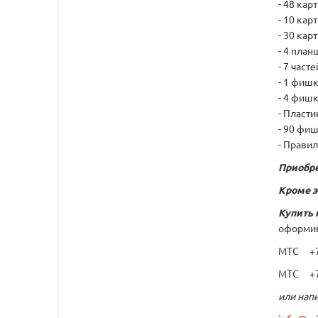
- 48 кар
- 10 кар
- 30 кар
- 4 пла
- 7 част
- 1 фиш
- 4 фиш
- Пласт
- 90 фи
- Прави
Приобре
Кроме э
Купить 
оформив
МТС +7 
МТС +7 
или напи