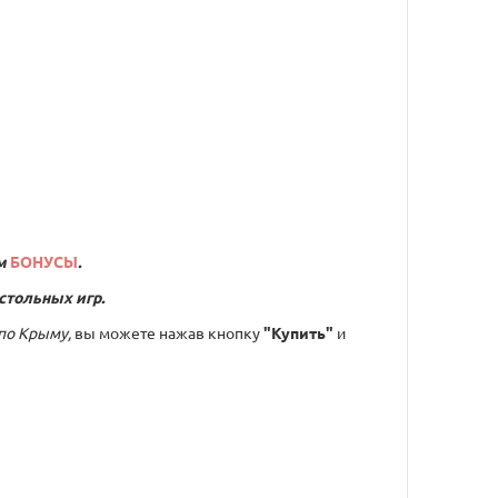
м
БОНУСЫ
.
стольных игр.
 по Крыму,
вы можете нажав кнопку
"Купить"
и