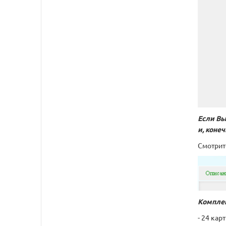
Если Вы
и, коне
Смотрит
Компле
- 24 кар