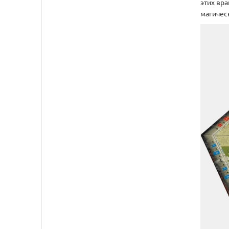
этих вр
магичес