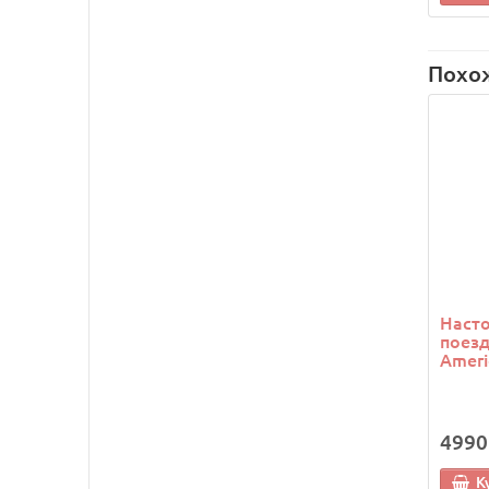
Похо
Насто
поезд
Ameri
4990
К