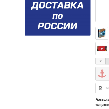
Оп
Настоль
защитни