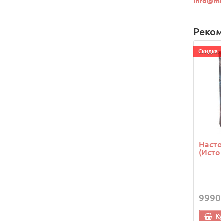
info@mi
Реко
Cкидка: 
Насто
(Исто
9990
К