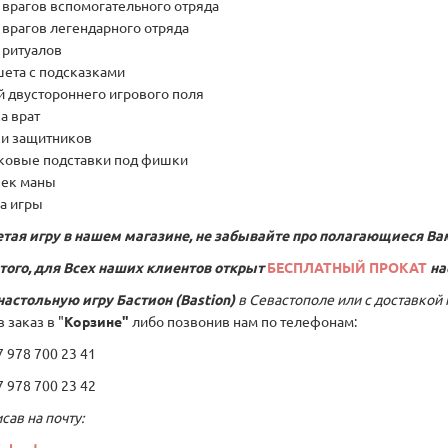
т врагов вспомогательного отряда
т врагов легендарного отряда
т ритуалов
ншета с подсказками
ей двустороннего игрового поля
ка врат
ки защитников
иковые подставки под фишки
шек маны
ла игры
тая игру в нашем магазине, не забывайте про полагающиеся Ва
того, для Всех наших клиентов открыт
БЕСПЛАТНЫЙ ПРОКАТ
на
настольную игру
Бастион (Bastion)
в Севастополе или с доставкой
 заказ в "
Корзине"
либо позвонив нам по телефонам:
978 700 23 41
978 700 23 42
сав на почту: