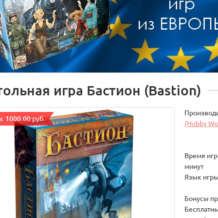
тольная игра Бастион (Bastion)
Производ
: 1000.00 руб.
(Hobby Wo
Время игры
минут
Язык игры
Бонусы пр
Бесплатны