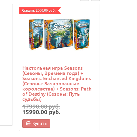
Cкидка: 2000.00 руб.
Cкидка: 3000.00 
ь
Настольная игра Seasons
Настольная
(Сезоны, Времена года) +
(Морская т
Seasons: Enchanted Kingdoms
Корабельны
(Сезоны: Зачарованные
королевства) + Seasons: Path
of Destiny (Сезоны: Путь
судьбы)
17990.00 руб.
12990.00 
15990.00 руб.
9990.00 р
Купить
Купить