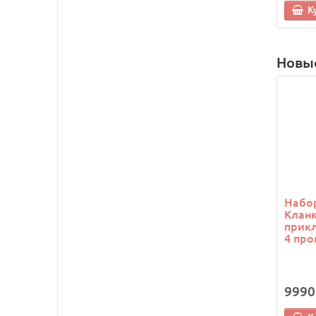
К
Новы
Набор
Кланк
прикл
4 про
9990