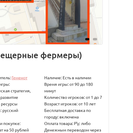
, Пещерные фермеры)
итель:
Геменот
Наличие: Есть в наличии
игры:
Время игры: от 90 до 180
ская стратегия,
минут
 развитие
Количество игроков: от 1 до 7
, ресурсы
Возраст игроков: от 10 лет
: русский
Бесплатная доставка по
городу: включена
и покупке:
Оплата товара: Р\с либо
т на 50 рублей
Денежным переводом через