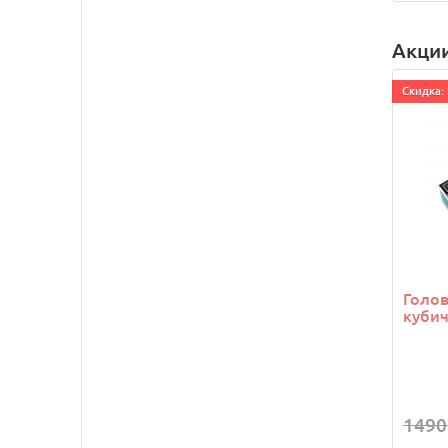
Акци
Cкидка: 
Голо
кубич
1490