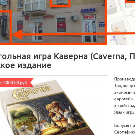
тольная игра Каверна (Caverna
ское издание
Производ
: 2000.00 руб.
Тип, жанр 
экономиче
еврогейм,
хозяйства
Язык игры
Бонусы пр
Сертифика