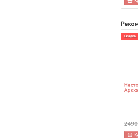
К
Реко
Cкидка: 
Насто
Аркхэ
2490
К