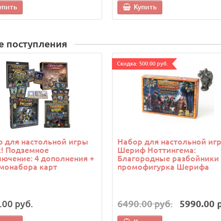
упить
Купить
е поступления
Cкидка: 500.00 руб.
 для настольной игры
Набор для настольной иг
! Подземное
Шериф Ноттингема:
ючение: 4 дополнения +
Благородные разбойники 
монабора карт
промофигурка Шерифа
.00 руб.
6490.00 руб.
5990.00 