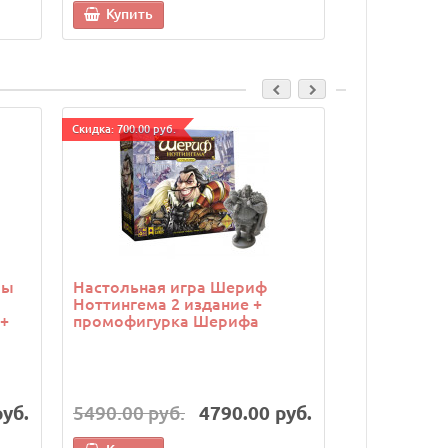
Купить
Купить
Cкидка: 700.00 руб.
Cкидка: 500.00 р
ры
Настольная игра Шериф
Настольная
Ноттингема 2 издание +
борьба (Twil
+
промофигурка Шерифа
набор из 5
руб.
5490.00 руб.
4790.00 руб.
7490.00 р