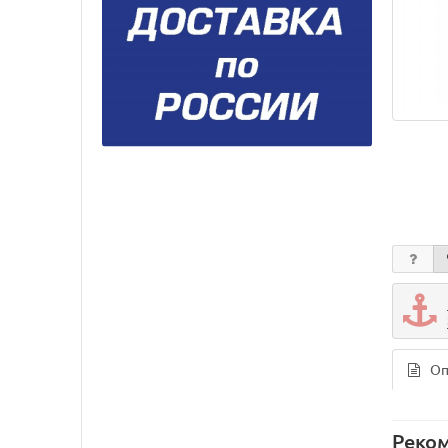
Оп
Реко