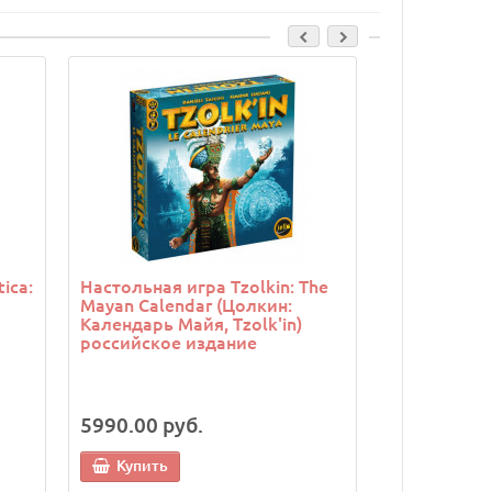
Cкидка: 3000.00 
ica:
Настольная игра Tzolkin: The
Настольная 
Mayan Calendar (Цолкин:
Ride: Rails 
Календарь Майя, Tzolk'in)
поезд) ино
российское издание
5990.00 руб.
22990.00 
19990.00 
Купить
Купить