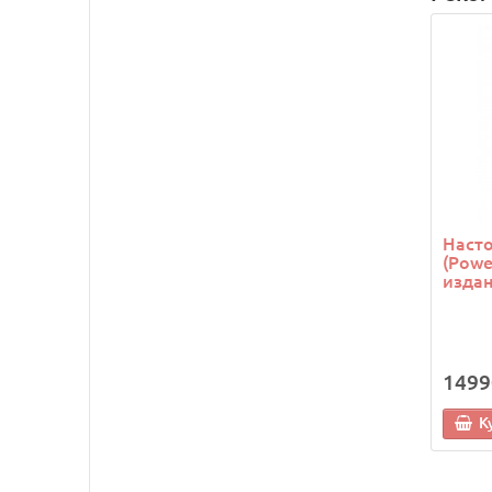
Насто
(Powe
изда
1499
К