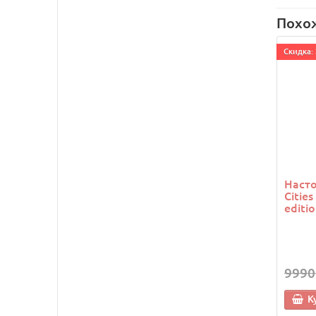
Похо
Cкидка: 
Насто
Citie
editi
9990
К