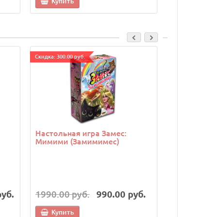
Купить
Купить
Cкидка: 300.00 руб.
Cкидка: 300.00 р
Настольная игра Замес:
Настольная
Мимими (Замимимес)
руб.
1990.00 руб.
990.00 руб.
6990.00 р
Купить
Купить