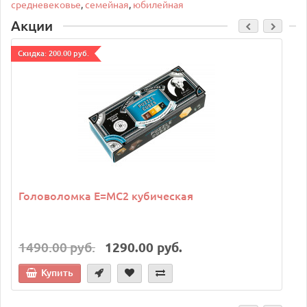
средневековье
,
семейная
,
юбилейная
Акции
Cкидка: 200.00 руб.
C
Головоломка E=MC2 кубическая
1490.00 руб.
1290.00 руб.
Купить