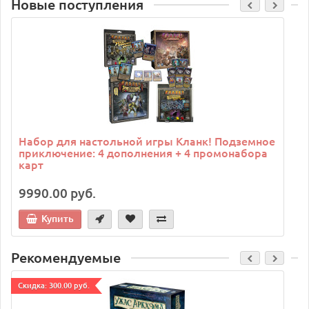
Новые поступления
C
Набор для настольной игры Кланк! Подземное
приключение: 4 дополнения + 4 промонабора
карт
9990.00 руб.
Купить
Рекомендуемые
Cкидка: 300.00 руб.
C