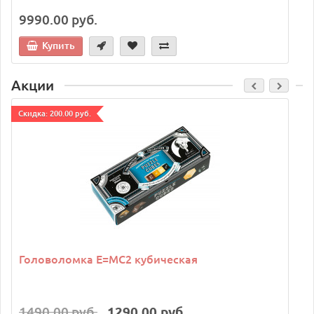
9990.00 руб.
Купить
Акции
Cкидка: 200.00 руб.
C
Головоломка E=MC2 кубическая
1490.00 руб.
1290.00 руб.