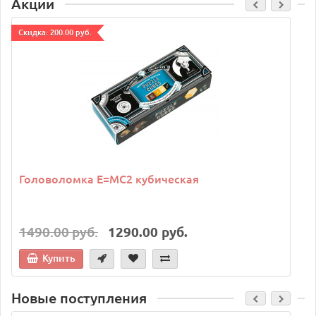
Акции
Cкидка: 200.00 руб.
C
Головоломка E=MC2 кубическая
1490.00 руб.
1290.00 руб.
Купить
Новые поступления