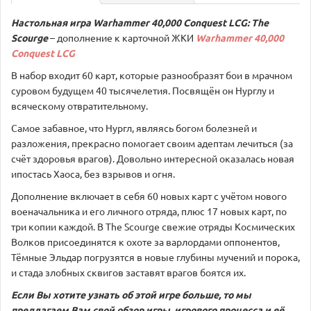
Настольная
игра
Warhammer 40,000 Conquest LCG: The
Scourge
– дополнение к карточной ЖКИ
Warhammer 40,000
Conquest LCG
В набор входит 60 карт, которые разнообразят бои в мрачном
суровом будущем 40 тысячелетия. Посвящён он Нурглу и
всяческому отвратительному.
Самое забавное, что Нургл, являясь богом болезней и
разложения, прекрасно помогает своим адептам лечиться (за
счёт здоровья врагов). Довольно интересной оказалась новая
ипостась Хаоса, без взрывов и огня.
Дополнение включает в себя 60 новых карт с учётом нового
военачальника и его личного отряда, плюс 17 новых карт, по
три копии каждой. В The Scourge свежие отряды Космических
Волков присоединятся к охоте за варлордами оппонентов,
Тёмные Эльдар погрузятся в новые глубины мучений и порока,
и стада злобных сквигов заставят врагов боятся их.
Если Вы хотите узнать об этой игре больше, то мы
предлагаем Вам свой обзор игры, игрового процесса и её