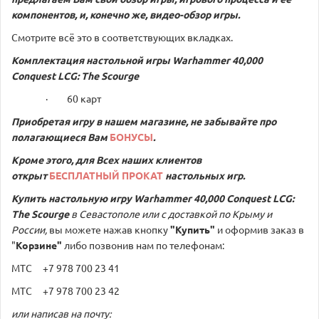
компонентов, и, конечно же, видео-обзор игры.
Смотрите всё это в соответствующих вкладках.
Комплектация
настольной
игры
Warhammer 40,000
Conquest LCG: The Scourge
· 60 карт
Приобретая игру в нашем магазине, не забывайте про
полагающиеся Вам
БОНУСЫ
.
Кроме этого, для Всех наших клиентов
открыт
БЕСПЛАТНЫЙ ПРОКАТ
настольных игр.
Купить настольную игру
Warhammer 40,000 Conquest LCG:
The Scourge
в Севастополе или с доставкой по Крыму и
России,
вы можете нажав кнопку
"Купить"
и оформив заказ в
"
Корзине"
либо позвонив нам по телефонам:
МТС +7 978 700 23 41
МТС +7 978 700 23 42
или написав на почту: