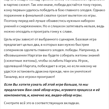
в партию сюжет. Так или иначе, победа достаётся тому герою,
кому первым удалось победить в бою главного злодея. Однако
поражение в финальной схватке грозит вылетом из игры.
Поэтому перед ней лучше обзавестись нужным набором
умений и снаряжением. Но и слишком затягивать нельзя, ведь
можно опоздать и проиграть гонку к славе.
Цель игры зависит от выбранного сценария. Базовая игра
предлагает целых два, в которых вам нужно быстрее
соперников одолеть главного злодея. победы. Например, в
«Возвышении Маргата» вы будете собирать жетоны знаний
(сюжетные жетоны), чтобы ослабить Маргата. Игрок,
одолевший Маргата, побеждает в игре, но если никому не
удастся остановить дракона прежде, чем он уничтожит
Тамалир, все игроки проиграют!
Если Вы хотите узнать об этой игре больше, то мы
предлагаем Вам свой обзор игры, игрового процесса и её
компонентов, и, конечно же, видео-обзор игры.
Смотрите всё это в соответствующих вкладках.