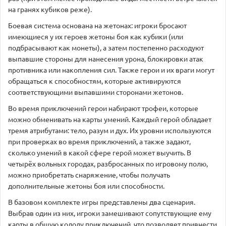
на гранях кубиков реже).
Боевая система основана на жетонах: игроки бросают
имеющиеся у их героев жетоны боя как кубики (или
подбрасывают как монеты), а затем постепенно расходуют
выпавшие стороны для нанесения урона, блокировки атак
противника или накопления сил. Также герои и их враги могут
обращаться к способностям, которые активируются
соответствующими выпавшими сторонами жетонов.
Во время приключений герои набирают трофеи, которые
можно обменивать на карты умений. Каждый герой обладает
тремя атрибутами: тело, разум и дух. Их уровни используются
при проверках во время приключений, а также задают,
сколько умений в какой сфере герой может выучить. В
четырёх вольных городах, разбросанных по игровому полю,
можно приобретать снаряжение, чтобы получать
дополнительные жетоны боя или способности.
В базовом комплекте игры представлены два сценария.
Выбрав один из них, игроки замешивают сопутствующие ему
карты в общую колоду приключений, что позволяет привнести