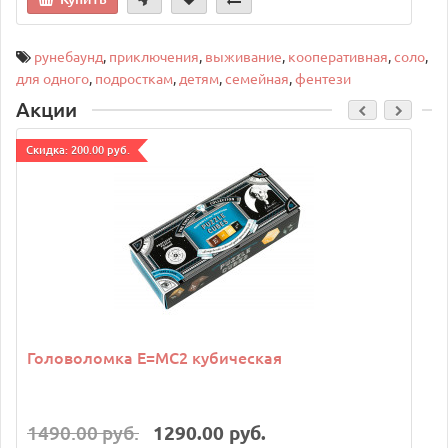
рунебаунд
,
приключения
,
выживание
,
кооперативная
,
соло
,
для одного
,
подросткам
,
детям
,
семейная
,
фентези
Акции
Cкидка: 200.00 руб.
C
Головоломка E=MC2 кубическая
1490.00 руб.
1290.00 руб.