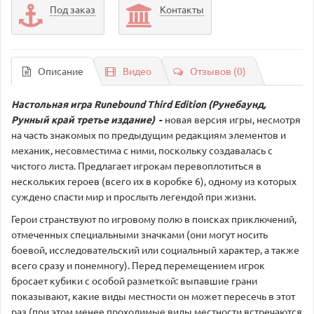
Под заказ
Контакты
Описание
Видео
Отзывов (0)
Настольная игра Runebound Third Edition (Рунебаунд,
Рунный край третье издание)
-
новая версия игры, несмотря
на часть знакомых по предыдущим редакциям элементов и
механик, несовместима с ними, поскольку создавалась с
чистого листа. Предлагает игрокам перевоплотиться в
нескольких героев (всего их в коробке 6), одному из которых
суждено спасти мир и прослыть легендой при жизни.
Герои странствуют по игровому полю в поисках приключений,
отмеченных специальными значками (они могут носить
боевой, исследовательский или социальный характер, а также
всего сразу и понемногу). Перед перемещением игрок
бросает кубики с особой разметкой: выпавшие грани
показывают, какие виды местности он может пересечь в этот
раз (при этом менее проходимые виды местности встречаются