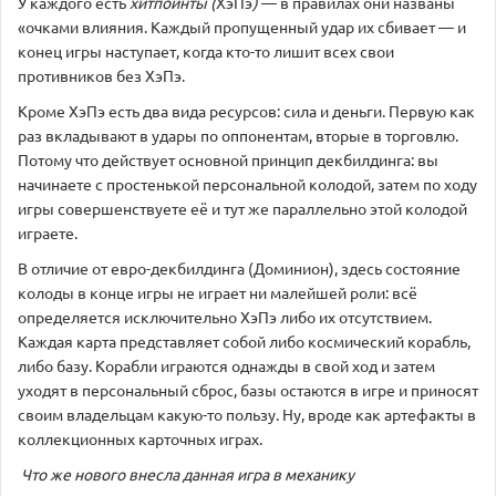
У каждого есть
хитпойнты (
ХэПэ
)
— в правилах они названы
«очками влияния. Каждый пропущенный удар их сбивает — и
конец игры наступает, когда кто-то лишит всех свои
противников без ХэПэ.
Кроме ХэПэ есть два вида ресурсов: сила и деньги. Первую как
раз вкладывают в удары по оппонентам, вторые в торговлю.
Потому что действует основной принцип декбилдинга: вы
начинаете с простенькой персональной колодой, затем по ходу
игры совершенствуете её и тут же параллельно этой колодой
играете.
В отличие от евро-декбилдинга (Доминион), здесь состояние
колоды в конце игры не играет ни малейшей роли: всё
определяется исключительно ХэПэ либо их отсутствием.
Каждая карта представляет собой либо космический корабль,
либо базу. Корабли играются однажды в свой ход и затем
уходят в персональный сброс, базы остаются в игре и приносят
своим владельцам какую-то пользу. Ну, вроде как артефакты в
коллекционных карточных играх.
Что же нового внесла данная игра в механику