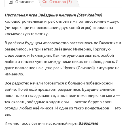
Описание
Отзывов (3)
Настольная игра Звёздные империи (Star Realms)
-
колодостроительная игра с открытым противостоянием двух
(четырёх при использовании двух копий игры) игроков на
космическую тематику.
В далёком будущем человечество расселилось по Галактике и
разделилось на три ветви: Звёздную Империю, Торговую
федерацию и Технокульт. Как нетрудно догадаться, особой
любви и тёплых чувств между ними никак не наблюдалось. И
даже появление на сцене расы Чужих (Слизней) ситуацию не
изменило.
Все радостно начали готовиться к большой победоносной
войне. Но ей ещё предстоит разразиться. Будущие альянсы
пока только складываются, а полевые командиры космоса —
так сказать, звёздные кондотьеры — охотно берут в свои
отряды любых наёмников. И один из таких кондотьеров — это
вы.
Именно таков сеттинг настольной игры
Звёздные