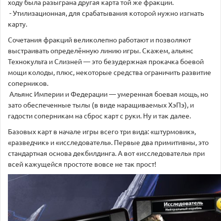
ходу была разыграна другая карта той же фракции.
- Утилизационная, для срабатывания которой нужно изгнать
карту.
Сочетания фракций великолепно работают и позволяют
выстраивать определённую линию игры. Скажем, альянс
Технокульта и Слизней — это безудержная прокачка боевой
мощи колоды, плюс, некоторые средства ограничить развитие
соперников.
Альянс Империи и Федерации — умеренная боевая мощь, но
зато обеспеченные тылы (в виде наращиваемых ХэПэ), и
гадости соперникам на сброс карт с руки. Ну и так далее.
Базовых карт в начале игры всего три вида: «штурмовик»,
«разведчик» и «исследователь». Первые два примитивны, это
стандартная основа декбилдинга. А вот «исследователь» при
всей кажущейся простоте вовсе не так прост!