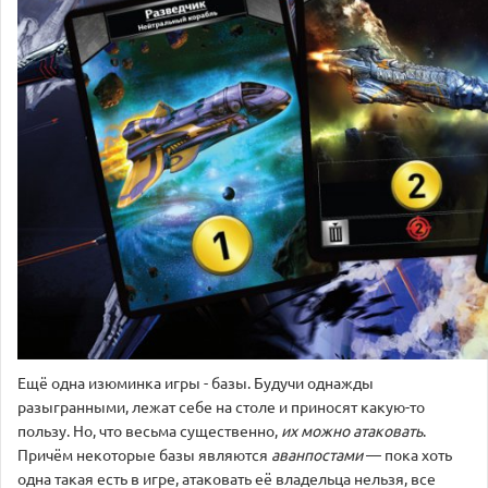
Ещё одна изюминка игры - базы. Будучи однажды
разыгранными, лежат себе на столе и приносят какую-то
пользу. Но, что весьма существенно,
их можно атаковать
.
Причём некоторые базы являются
аванпостами
— пока хоть
одна такая есть в игре, атаковать её владельца нельзя, все