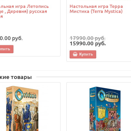
льная игра Летопись
Настольная игра Терра
age , Деревня) русская
Мистика (Terra Mystica)
ия
0.00 руб.
17990.00 руб.
15990.00 руб.
упить
Купить
жие товары