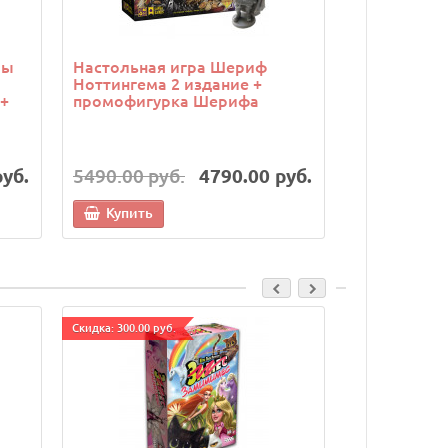
ры
Настольная игра Шериф
Настольная
Ноттингема 2 издание +
борьба (Twil
+
промофигурка Шерифа
набор из 5
руб.
5490.00 руб.
4790.00 руб.
7490.00 р
Купить
Купить
Cкидка: 300.00 руб.
Cкидка: 300.00 р