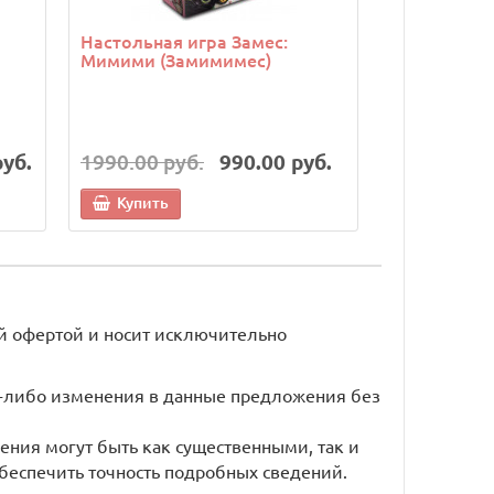
Настольная игра Замес:
Настольная
Мимими (Замимимес)
руб.
1990.00 руб.
990.00 руб.
6990.00 р
Купить
Купить
й офертой и носит исключительно
ие-либо изменения в данные предложения без
ения могут быть как существенными, так и
беспечить точность подробных сведений.