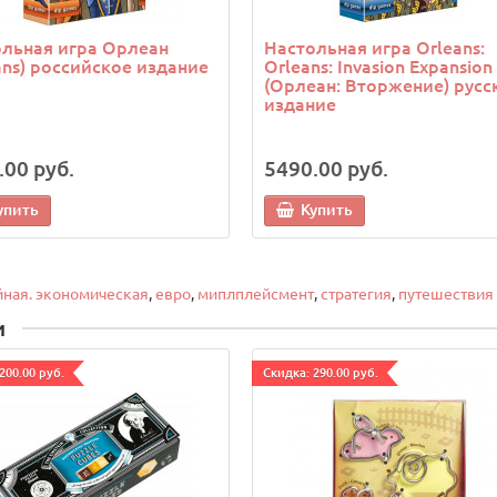
льная игра Орлеан
Настольная игра Orleans:
ans) российское издание
Orleans: Invasion Expansion
(Орлеан: Вторжение) русс
издание
.00 руб.
5490.00 руб.
упить
Купить
ная. экономическая
,
евро
,
миплплейсмент
,
стратегия
,
путешествия
и
200.00 руб.
Cкидка: 290.00 руб.