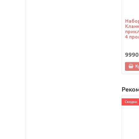
Набор
Кланк
прикл
4 про
9990
К
Реко
Cкидка: 