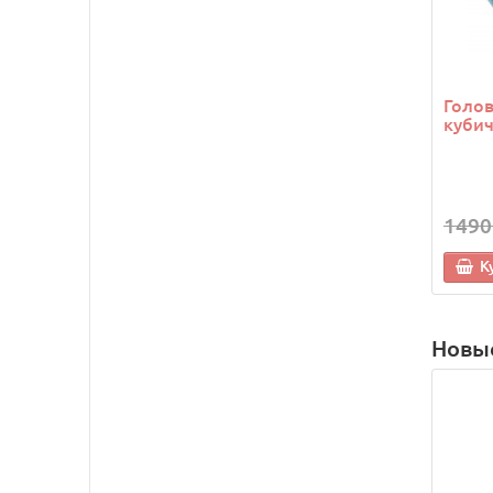
Голо
кубич
1490
К
Новы