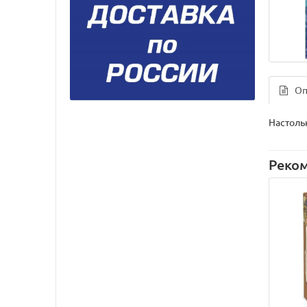
Оп
Настольн
Реко