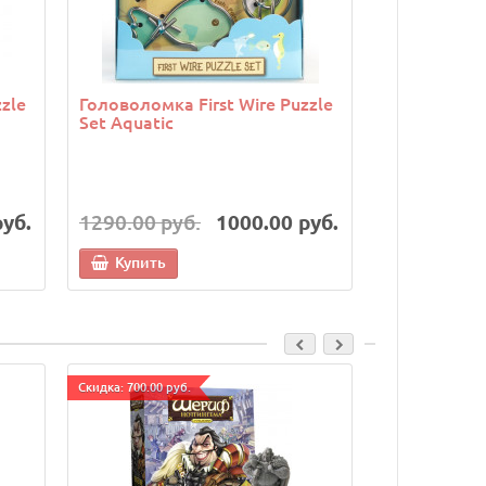
zle
Головоломка First Wire Puzzle
Головоломк
Set Aquatic
Orange
руб.
1290.00 руб.
1000.00 руб.
1290.00 р
Купить
Купить
Cкидка: 700.00 руб.
Cкидка: 500.00 р