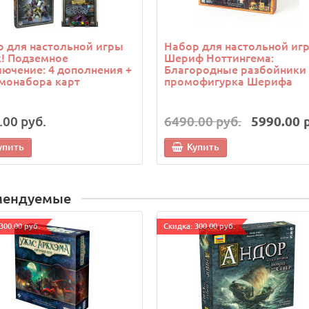
 для настольной игры
Набор для настольной иг
! Подземное
Шериф Ноттингема:
ючение: 4 дополнения +
Благородные разбойники 
монабора карт
промофигурка Шерифа
.00 руб.
6490.00 руб.
5990.00 
упить
Купить
мендуемые
300.00 руб.
Cкидка: 300.00 руб.