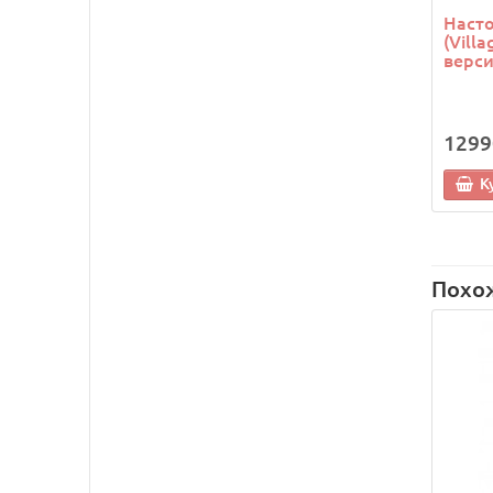
Насто
(Vill
верс
1299
К
Похо