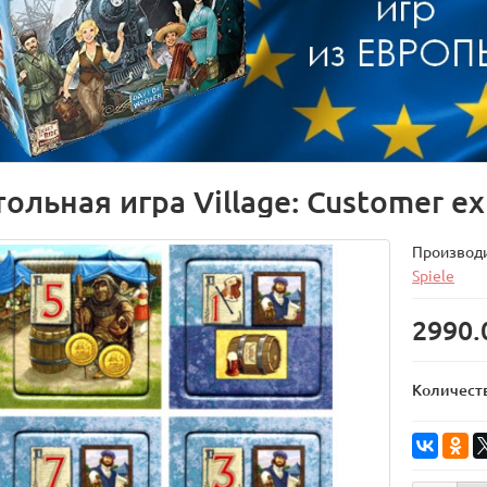
ольная игра Village: Customer ex
Производ
Spiele
2990.
Количест