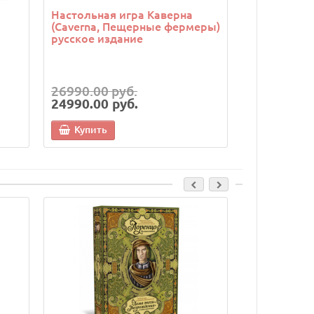
Настольная игра Каверна
Настольная 
(Caverna, Пещерные фермеры)
Mayan Calen
русское издание
Prophecies: 
(Цолкин)
26990.00 руб.
2990.00 р
24990.00 руб.
Уточняйте
Купить
Cкидка: 500.00 р