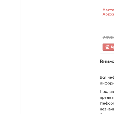
Насто
Аркхэ
2490
К
Вним
Вся ин
информ
Продав
предва
Информ
незнач