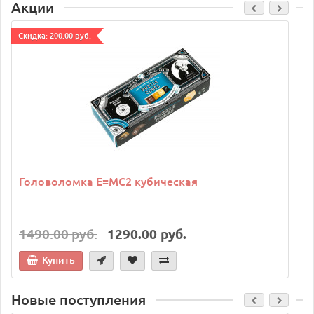
Акции
Cкидка: 200.00 руб.
C
Головоломка E=MC2 кубическая
1490.00 руб.
1290.00 руб.
Купить
Новые поступления