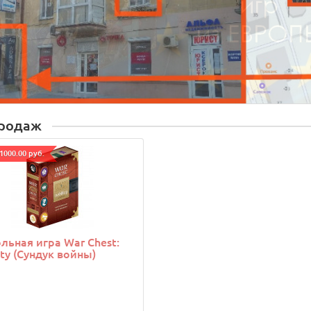
продаж
1000.00 руб.
льная игра War Chest:
ity (Сундук войны)