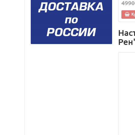
4990
К
Нас
Рен