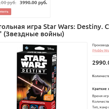
.00 руб.
3990.00 руб.
упить
тольная игра Star Wars: Destiny.
" (Звездные войны)
Производ
(Hobby Wo
2990.
Количест
Краткие 
Время иг
Количеств
Тип, жанр