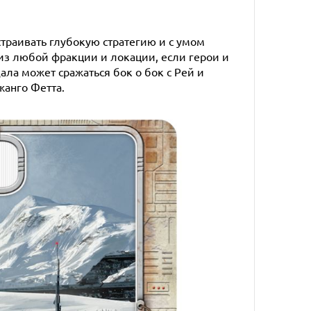
страивать глубокую стратегию и с умом
из любой фракции и локации, если герои и
ла может сражаться бок о бок с Рей и
жанго Фетта.