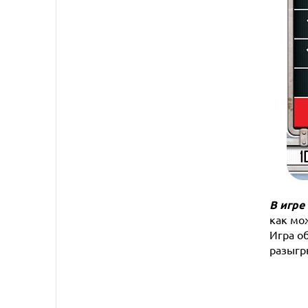
В игре 
как мо
Игра о
разыгр