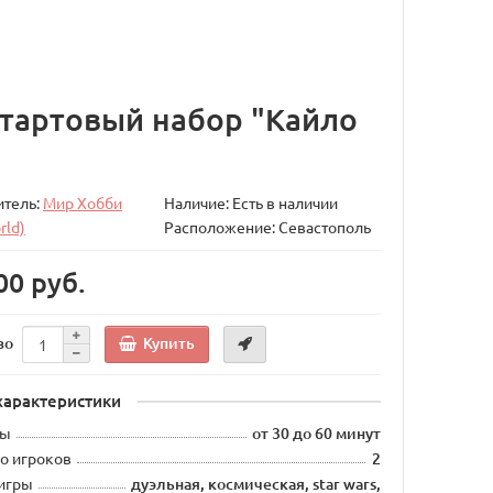
 Стартовый набор "Кайло
итель:
Мир Хобби
Наличие: Есть в наличии
rld)
Расположение: Севастополь
00 руб.
Купить
во
характеристики
ры
от 30 до 60 минут
о игроков
2
 игры
дуэльная, космическая, star wars,