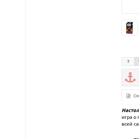
Оп
Настол
игра о
всей с