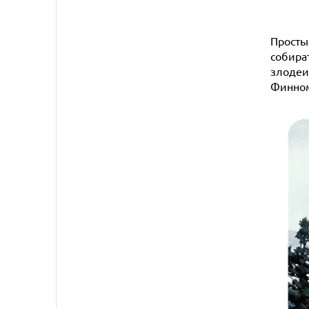
Просты
собира
злодеи
Финном