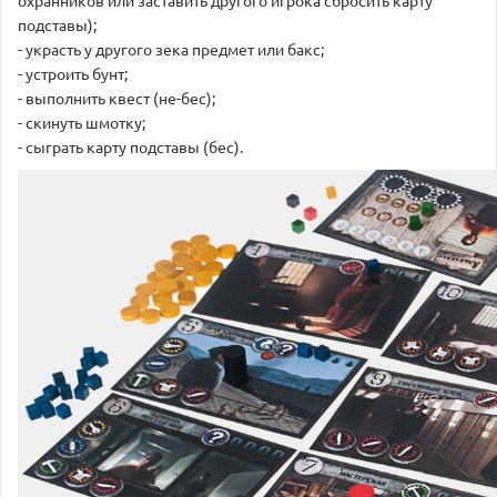
подставы);
- украсть у другого зека предмет или бакс;
- устроить бунт;
- выполнить квест (не-бес);
- скинуть шмотку;
- сыграть карту подставы (бес).