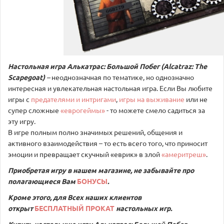
Настольная игра Алькатрас: Большой Побег (Alcatraz: The
Scapegoat)
–
неоднозначная по тематике, но однозначно
интересная и увлекательная настольная игра. Если Вы любите
игры с
предателями и интригами
,
игры на выживание
или не
супер сложные
«еврогеймы»
- то можете смело садиться за
эту игру.
В игре полным полно значимых решений, общения и
активного взаимодействия – то есть всего того, что приносит
эмоции и превращает скучный «еврик» в злой
«америтреш»
.
Приобретая игру в нашем магазине, не забывайте про
полагающиеся Вам
БОНУСЫ
.
Кроме этого, для Всех наших клиентов
открыт
БЕСПЛАТНЫЙ ПРОКАТ
настольных игр.
Купить настольную игру Алькатрас: Большой Побег