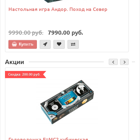
Настольная игра Андор. Поход на Север
9990.00 руб.
7990.00 руб.
Купить
Акции
Cкидка: 200.00 руб.
C
Головоломка E=MC2 кубическая