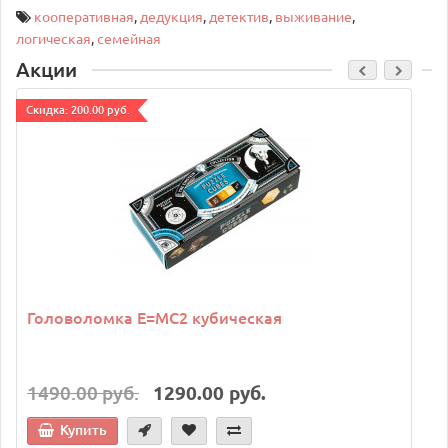
кооперативная
,
дедукция
,
детектив
,
выживание
,
логическая
,
семейная
Акции
Cкидка: 200.00 руб.
C
Головоломка E=MC2 кубическая
1490.00 руб.
1290.00 руб.
Купить