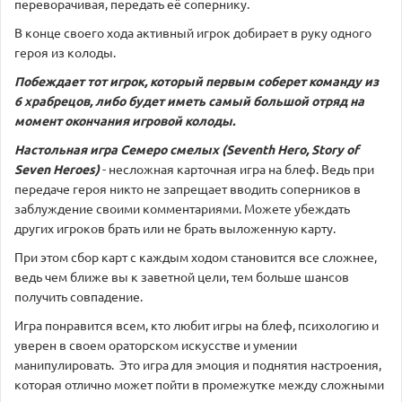
переворачивая, передать её сопернику.
В конце своего хода активный игрок добирает в руку одного
героя из колоды.
Побеждает тот игрок, который первым соберет команду из
6 храбрецов, либо будет иметь самый большой отряд на
момент окончания игровой колоды.
Настольная игра Семеро смелых (
Seventh
Hero
,
Story
of
Seven
Heroes
)
- несложная карточная игра на блеф. Ведь при
передаче героя никто не запрещает вводить соперников в
заблуждение своими комментариями. Можете убеждать
других игроков брать или не брать выложенную карту.
При этом сбор карт с каждым ходом становится все сложнее,
ведь чем ближе вы к заветной цели, тем больше шансов
получить совпадение.
Игра понравится всем, кто любит игры на блеф, психологию и
уверен в своем ораторском искусстве и умении
манипулировать. Это игра для эмоция и поднятия настроения,
которая отлично может пойти в промежутке между сложными