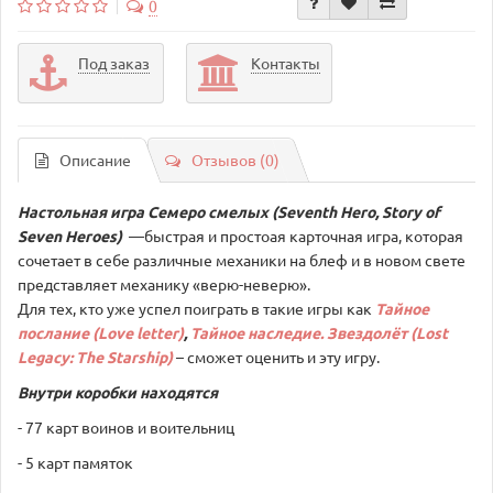
0
Под заказ
Контакты
Описание
Отзывов (0)
Настольная игра Семеро смелых (
Seventh
Hero
,
Story
of
Seven
Heroes
)
—быстрая и простоая карточная игра, которая
сочетает в себе различные механики на блеф и в новом свете
представляет механику «верю-неверю».
Для тех, кто уже успел поиграть в такие игры как
Тайное
послание (Love letter)
,
Тайное наследие. Звездолёт (Lost
Legacy: The Starship)
– сможет оценить и эту игру.
Внутри коробки находятся
- 77 карт воинов и воительниц
- 5 карт памяток