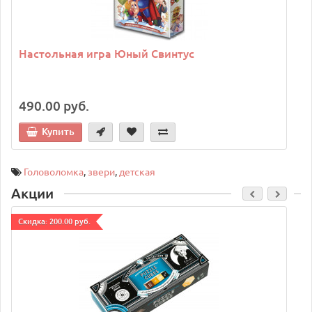
Настольная игра Юный Свинтус
490.00 руб.
Купить
Головоломка
,
звери
,
детская
Акции
Cкидка: 200.00 руб.
C