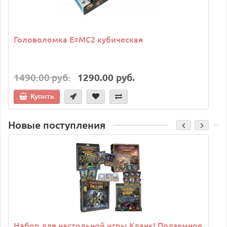
Головоломка E=MC2 кубическая
1490.00 руб.
1290.00 руб.
Купить
Новые поступления
C
Набор для настольной игры Кланк! Подземное