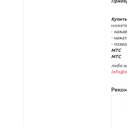
Приобр
Купить
можете
-
нажав
- нажат
- позв
МТС +7
МТС +7
либо н
info@m
Реко