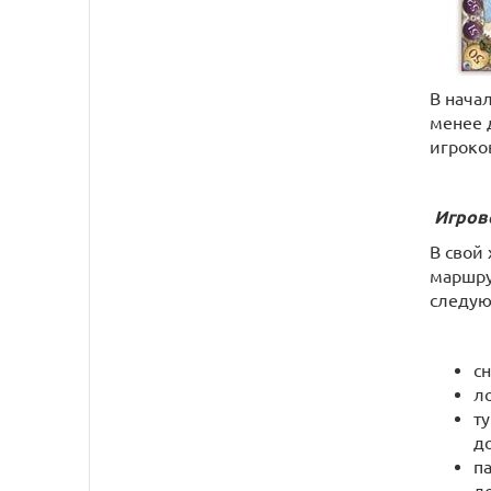
В нача
менее 
игроко
Игров
В свой
маршру
следу
с
л
ту
д
п
л