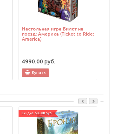
Настольная игра Билет на
Настольная 
поезд: Америка (Ticket to Ride:
Ride: Rails 
America)
поезд) ино
4990.00 руб.
22990.00 
19990.00 
Купить
Купить
Cкидка: 500.00 руб.
Cкидка: 1000.00 