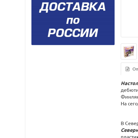
Оп
Настол
дебюти
Финлян
На сег
В Севе
Северн
пласти