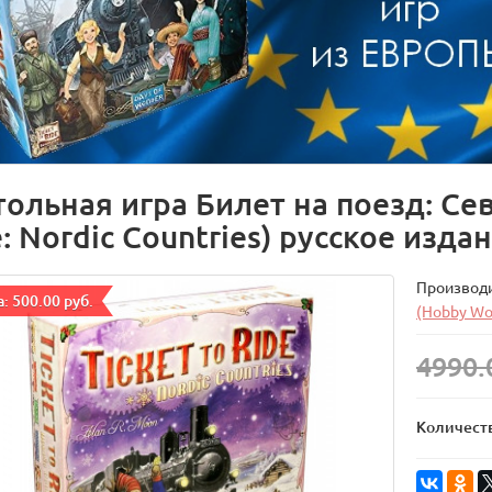
тольная игра Билет на поезд: Сев
: Nordic Countries) русское изда
Производ
: 500.00 руб.
(Hobby Wo
4990.
Количест