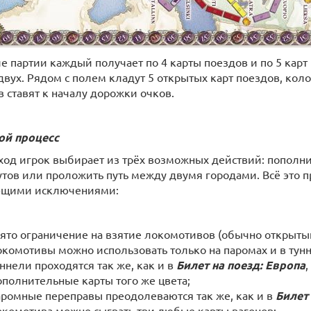
ле партии каждый получает по 4 карты поездов и по 5 карт
двух. Рядом с полем кладут 5 открытых карт поездов, ко
в ставят к началу дорожки очков.
ой процесс
 ход игрок выбирает из трёх возможных действий: пополни
тов или проложить путь между двумя городами. Всё это пр
ющими исключениями:
нято ограничение на взятие локомотивов (обычно открытый
окомотивы можно использовать только на паромах и в тунн
ннели проходятся так же, как и в
Билет на поезд: Европа
,
ополнительные карты того же цвета;
аромные переправы преодолеваются так же, как и в
Билет 
окомотива можно сыграть три любые карты вагонов;