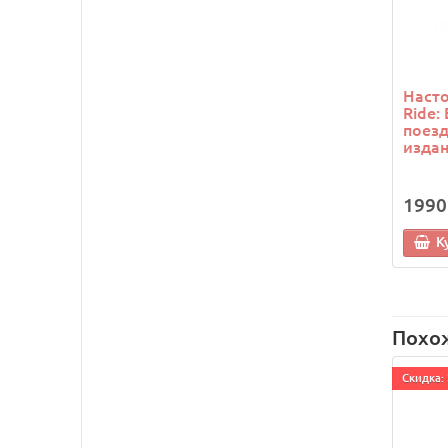
Насто
Ride:
поезд
изда
1990
К
Похо
Cкидка: 