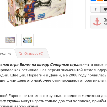
П
з
исание
Отзывов (0)
ьная игра Билет на поезд: Северные страны –
это новая 
ровала как региональная версия знаменитой железнодоро
дии, Швеции, Норвегии и Дании, а в 2008 году появилась 
одняшний день это наиболее отличающаяся от оригинала «
рной Европе не так много крупных городов и железных до
ые страны
могут играть только два-три человека, причём 
ковыми вагончиками.