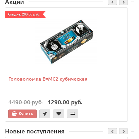
Акции
Cкидка: 200.00 руб.
C
Головоломка E=MC2 кубическая
1490.00 руб.
1290.00 руб.
Купить
Новые поступления